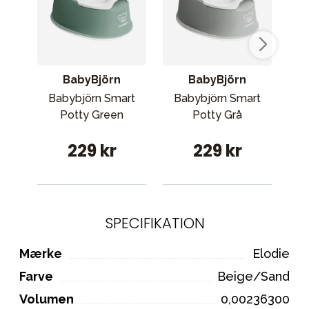
BabyBjörn
BabyBjörn
Babybjörn Smart
Babybjörn Smart
Potty Green
Potty Grå
b
229 kr
229 kr
SPECIFIKATION
Mærke
Elodie
Farve
Beige/Sand
Volumen
0,00236300