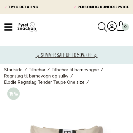
✓
TRYG BETALING
✓
PERSONLIG KUNDESERVICE
VÅRT SORTIMENT
Nyheder
☼ SUMMER SALE UP TO 50% OFF ☼
Barnevogne
Autostole
Startside
Tilbehør
Tilbehør til barnevogne
Regnslag til barnevogn og sulky
Babypakke
Elodie Regnslag Tender Taupe One size
Baby
Legetøj og spil
Mor & Far
Møbler & sengetøj