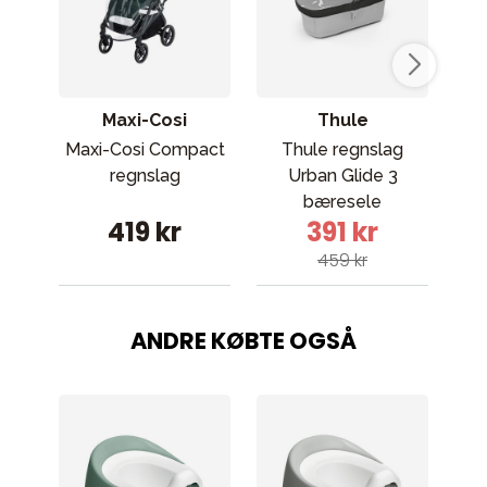
Maxi-Cosi
Thule
Maxi-Cosi Compact
Thule regnslag
Th
regnslag
Urban Glide 3
R
bæresele
419 kr
391 kr
459 kr
ANDRE KØBTE OGSÅ