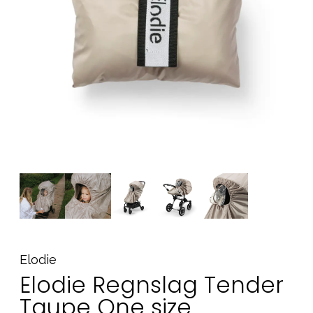
Tilbehør
Reservedele
Kampagner
Tips til gaver
Vores favoritter
Mærker
Sol og svømning
Outlet
Guide
Kontakt os på
Vores butik
Elodie
Elodie Regnslag Tender
Taupe One size