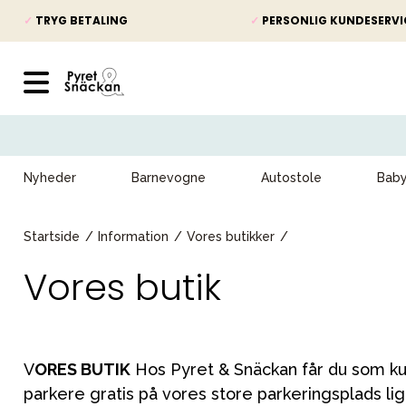
✓
TRYG BETALING
✓
PERSONLIG KUNDESERVI
Nyheder
Barnevogne
Autostole
Bab
Startside
Information
Vores butikker
Vores butik
V
ORES BUTIK
Hos Pyret & Snäckan får du som kun
parkere gratis på vores store parkeringsplads lig