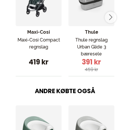
Maxi-Cosi
Thule
Maxi-Cosi Compact
Thule regnslag
Th
regnslag
Urban Glide 3
R
bæresele
419 kr
391 kr
459 kr
ANDRE KØBTE OGSÅ