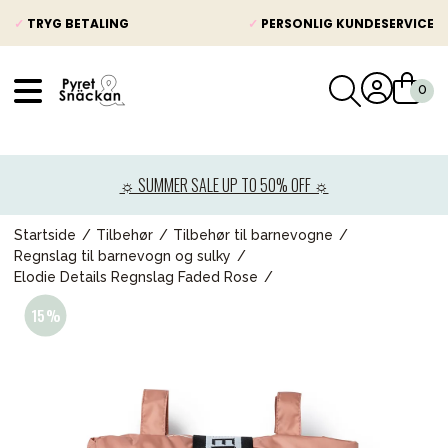
✓
TRYG BETALING
✓
PERSONLIG KUNDESERVICE
VÅRT SORTIMENT
Nyheder
☼ SUMMER SALE UP TO 50% OFF ☼
Barnevogne
Autostole
Startside
Tilbehør
Tilbehør til barnevogne
Regnslag til barnevogn og sulky
Babypakke
Elodie Details Regnslag Faded Rose
Baby
Legetøj og spil
Mor & Far
Møbler & sengetøj