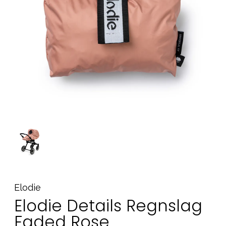
Tilbehør
Reservedele
Kampagner
Tips til gaver
Vores favoritter
Mærker
Sol og svømning
Outlet
Guide
Kontakt os på
Vores butik
Elodie
Elodie Details Regnslag
Faded Rose