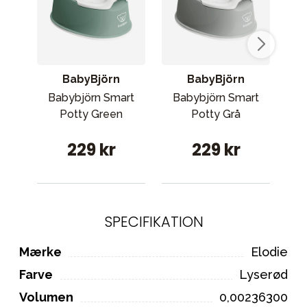
BabyBjörn
BabyBjörn
Babybjörn Smart
Babybjörn Smart
Potty Green
Potty Grå
b
229 kr
229 kr
SPECIFIKATION
Mærke
Elodie
Farve
Lyserød
Volumen
0,00236300