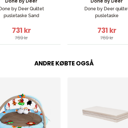
Done by Deer
Done by Deer
Done by Deer Quiltet
Done by Deer quilte
 svømning
Outlet
Guide
Kontakt os på
Vor
pusletaske Sand
pusletaske
731 kr
731 kr
769 kr
769 kr
ANDRE KØBTE OGSÅ