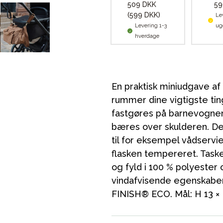
509 DKK
59
(599 DKK)
Le
Levering 1-3
ug
hverdage
En praktisk miniudgave af
rummer dine vigtigste tin
fastgøres på barnevogne
bæres over skulderen. D
til for eksempel vådserv
flasken tempereret. Taske
og fyld i 100 % polyeste
vindafvisende egenskabe
FINISH® ECO. Mål: H 13 × 