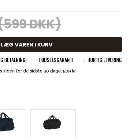
(599 DKK)
LÆG VAREN I KURV
G BETALNING
✓
FØDSELSGARANTI
✓
HURTIG LEVERING
s inden for de sidste 30 dage: 509 kr.