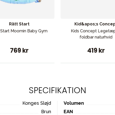
Rätt Start
Kid&apos;s Conce
 Start Moomin Baby Gym
Kids Concept Legetæ
foldbar naturhvid
769 kr
419 kr
SPECIFIKATION
Konges Sløjd
Volumen
Brun
EAN