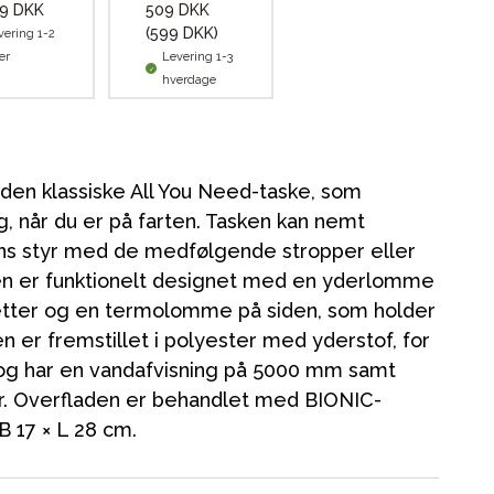
9 DKK
509 DKK
(599 DKK)
vering 1-2
er
Levering 1-3
hverdage
 den klassiske All You Need-taske, som
g, når du er på farten. Tasken kan nemt
ns styr med de medfølgende stropper eller
en er funktionelt designet med en yderlomme
ietter og en termolomme på siden, som holder
n er fremstillet i polyester med yderstof, for
r og har en vandafvisning på 5000 mm samt
r. Overfladen er behandlet med BIONIC-
B 17 × L 28 cm.