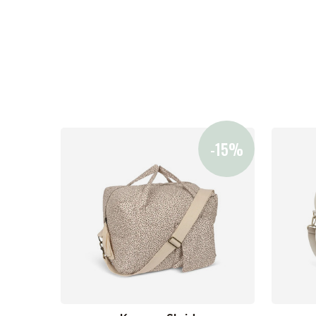
Nyheder
Barnevogne
Autostole
Babypakke
Baby
Legetøj og spil