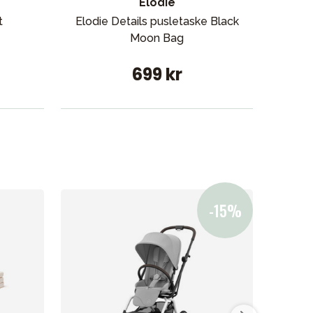
Elodie
t
Elodie Details pusletaske Black
Elod
es butik
Moon Bag
699 kr