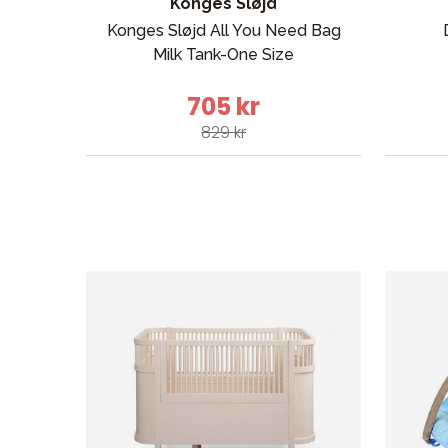
Konges Sløjd
Konges Sløjd All You Need Bag
Sol og
Milk Tank-One Size
705 kr
829 kr