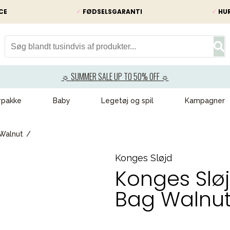
CE
✓
FØDSELSGARANTI
✓
HUR
☼ SUMMER SALE UP TO 50% OFF ☼
ypakke
Baby
Legetøj og spil
Kampagner
 Walnut
Konges Sløjd
Konges Sløj
Bag Walnu