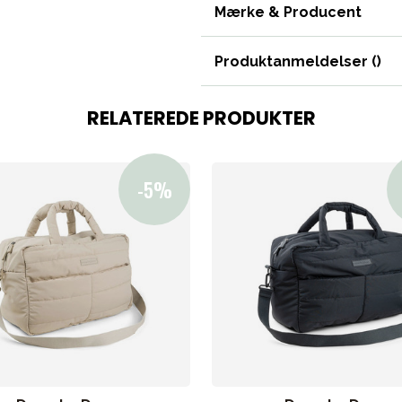
Mærke & Producent
VÅRT SORTIMENT
Produktanmeldelser (
)
RELATEREDE PRODUKTER
Mor & Far
Møbler & sengetøj
Tilbehør
Reservedele