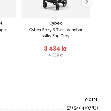
pt
Cybex
ppe
Cybex Eezy S Twist vendbar
Taf
sulky Fog Grey
3 434 kr
4 039 kr
0,0126
5715404107631