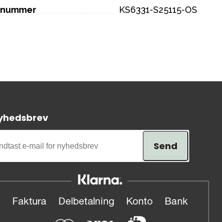
elnummer
KS6331-S25115-OS
yhedsbrev
Send