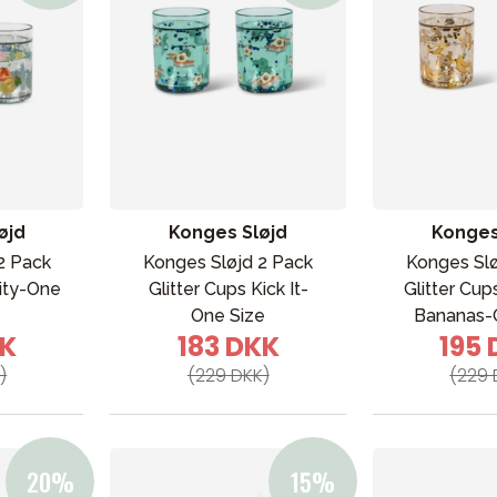
øjd
Konges Sløjd
Konges
2 Pack
Konges Sløjd 2 Pack
Konges Slø
uity-One
Glitter Cups Kick It-
Glitter Cup
One Size
Bananas-
KK
183 DKK
195
)
(229 DKK)
(229 