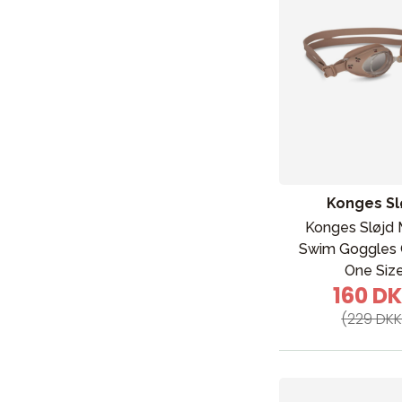
Konges Sl
Konges Sløjd 
Swim Goggles 
One Siz
Nyheder
160 D
Barnevogne
(229 DKK
Autostole
Babypakke