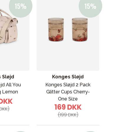
 Sløjd
Konges Sløjd
jd All You
Konges Sløjd 2 Pack
g Lemon
Glitter Cups Cherry-
One Size
 DKK
169 DKK
DKK)
(199 DKK)