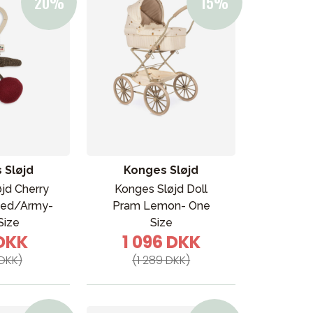
es butik
 Sløjd
Konges Sløjd
jd Cherry
Konges Sløjd Doll
Red/Army-
Pram Lemon- One
Size
Size
 DKK
1 096 DKK
DKK)
(1 289 DKK)