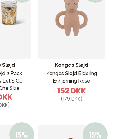
 Sløjd
Konges Sløjd
jd 2 Pack
Konges Sløjd Bidering
s Let'S Go
Enhjørning Rose
One Size
152 DKK
 DKK
(179 DKK)
DKK)