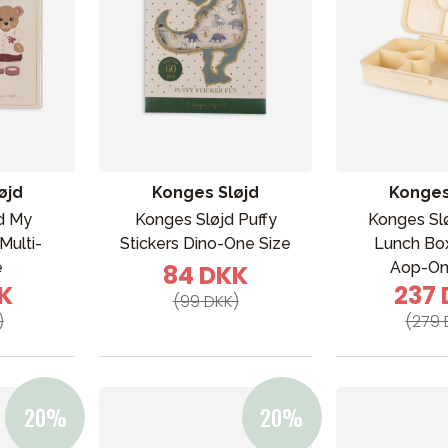
øjd
Konges Sløjd
Konges
d My
Konges Sløjd Puffy
Konges Sl
Multi-
Stickers Dino-One Size
Lunch Bo
e
Aop-On
84 DKK
KK
237
(99 DKK)
)
(279 