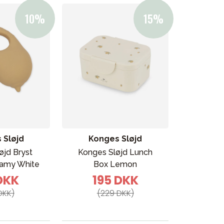
 Sløjd
Konges Sløjd
øjd Bryst
Konges Sløjd Lunch
eamy White
Box Lemon
 DKK
195 DKK
DKK)
(229 DKK)