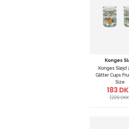
Konges Sl
Konges Sløjd 
Glitter Cups Fr
Size
183 D
(229 DKK