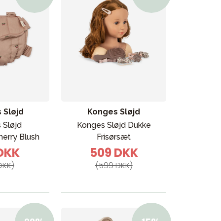
 Sløjd
Konges Sløjd
 Sløjd
Konges Sløjd Dukke
erry Blush
Frisørsæt
 DKK
509 DKK
Kampagner
DKK)
(599 DKK)
Tips til gaver
Vores favoritter
Mærker