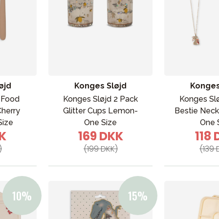
øjd
Konges Sløjd
Konges
 Food
Konges Sløjd 2 Pack
Konges Sl
Cherry
Glitter Cups Lemon-
Bestie Neck
Size
One Size
One 
KK
169 DKK
118
)
(199 DKK)
(139 