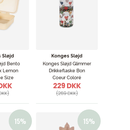
 Sløjd
Konges Sløjd
øjd Bento
Konges Sløjd Glimmer
x Lemon
Drikkeflaske Bon
e Size
Coeur Coloré
 DKK
229 DKK
DKK)
(269 DKK)