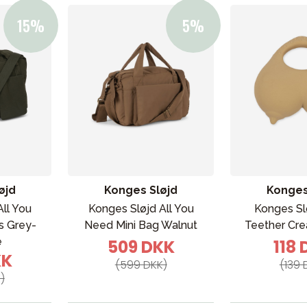
øjd
Konges Sløjd
Konges
All You
Konges Sløjd All You
Konges Sl
 Grey-
Need Mini Bag Walnut
Teether Cr
e
509 DKK
118
KK
(599 DKK)
(139 
)