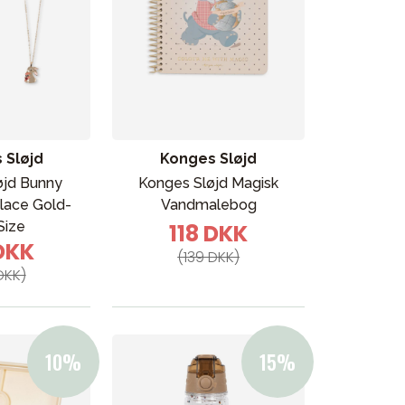
 Sløjd
Konges Sløjd
øjd Bunny
Konges Sløjd Magisk
lace Gold-
Vandmalebog
Size
118 DKK
 DKK
(139 DKK)
DKK)