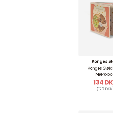
Baby
Legetøj og spil
Sol og
Konges Sl
Konges Sløjd
Mærk-bo
134 D
(179 DKK