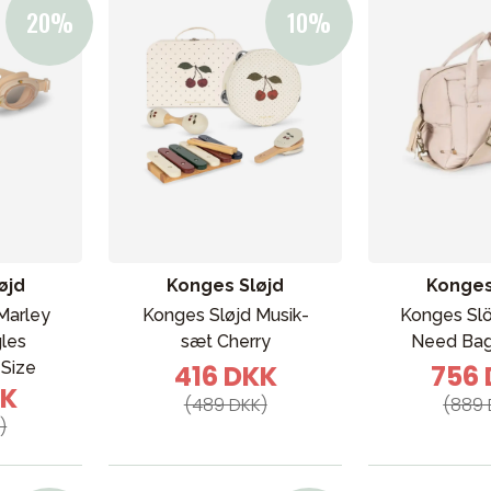
øjd
Konges Sløjd
Konges
Marley
Konges Sløjd Musik­
Konges Slö
les
sæt Cherry
Need Ba
Size
416 DKK
756
KK
(489 DKK)
(889 
)