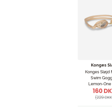
Konges Sl
Konges Sløjd 
Swim Gogg
Lemon-One 
160 D
(229 DKK