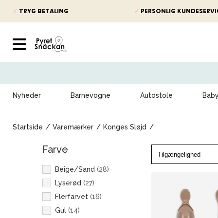
✓
TRYG BETALING
✓
PERSONLIG KUNDESERVI
Nyheder
Barnevogne
Autostole
Bab
Startside
Varemærker
Konges Sløjd
Farve
Beige/Sand
(
28
)
Lyserød
(
27
)
Flerfarvet
(
16
)
Gul
(
14
)