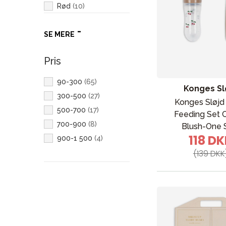
Rød
(
10
)
Brun
(
5
)
SE MERE
Grøn
(
5
)
Blå
(
3
)
Pris
Hvid
(
2
)
Sort
(
2
)
90-300
(
65
)
Konges Sl
Grå
(
1
)
300-500
(
27
)
Konges Sløjd
500-700
(
17
)
Feeding Set 
700-900
(
8
)
Blush-One 
118 D
900-1 500
(
4
)
(139 DKK