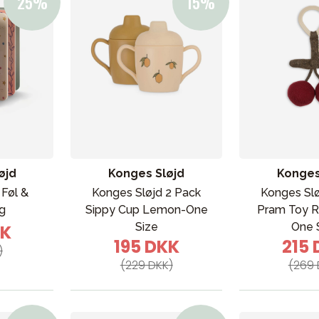
 svømning
Outlet
Guide
Kontakt os på
Vor
øjd
Konges Sløjd
Konges
 Føl &
Konges Sløjd 2 Pack
Konges Slø
g
Sippy Cup Lemon-One
Pram Toy 
Size
One 
KK
195 DKK
215
)
(229 DKK)
(269 