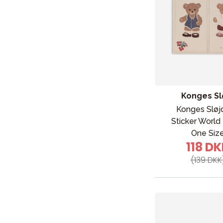
Konges Sl
Konges Sløj
Sticker World 
One Siz
118 D
(139 DKK