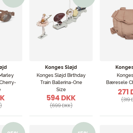
VÅRT SORTIMENT
øjd
Konges Sløjd
Konges
Marley
Konges Sløjd Birthday
Konges
Cherry-
Train Ballerina-One
Bæresele Ch
e
Size
271
Mor & Far
KK
594 DKK
(319 
Møbler & sengetøj
)
(699 DKK)
Tilbehør
Reservedele