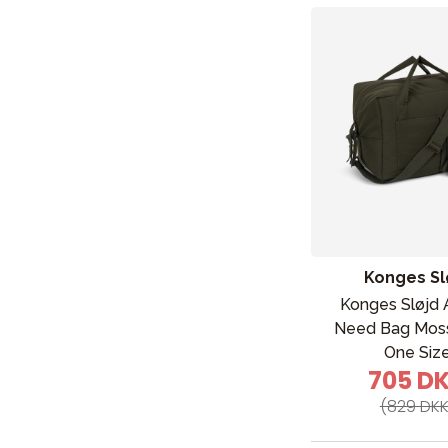
Konges Sl
Konges Sløjd 
Need Bag Moss
One Siz
705 D
(829 DKK