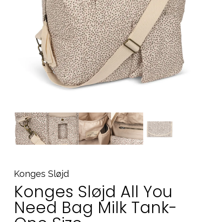
Tilbehør
Reservedele
Kampagner
Tips til gaver
Vores favoritter
Mærker
Sol og svømning
Outlet
Guide
Kontakt os på
Vores butik
Konges Sløjd
Konges Sløjd All You
Need Bag Milk Tank-