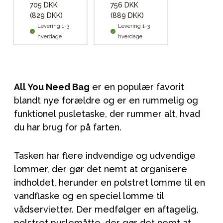
705 DKK
756 DKK
(829 DKK)
(889 DKK)
Levering 1-3
Levering 1-3
hverdage
hverdage
All You Need Bag
er en populær favorit
blandt nye forældre og er en rummelig og
funktionel pusletaske, der rummer alt, hvad
du har brug for på farten.
Tasken har flere indvendige og udvendige
lommer, der gør det nemt at organisere
indholdet, herunder en polstret lomme til en
vandflaske og en speciel lomme til
vådservietter. Der medfølger en aftagelig,
polstret puslemåtte, der gør det nemt at