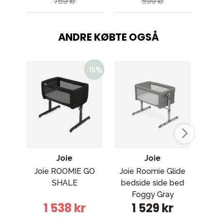
769 kr
599 kr
ANDRE KØBTE OGSÅ
Joie
Joie
Joie ROOMIE GO
Joie Roomie Glide
SHALE
bedside side bed
D
Foggy Gray
1 538 kr
1 529 kr