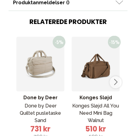
Produktanmeldelser (
)
RELATEREDE PRODUKTER
Done by Deer
Konges Sløjd
Done by Deer
Konges Sløjd All You
Quiltet pusletaske
Need Mini Bag
p
Sand
Walnut
731 kr
510 kr