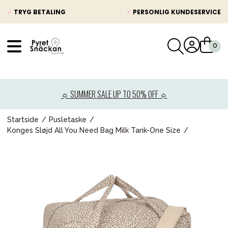
✓
TRYG BETALING
✓
PERSONLIG KUNDESERVICE
VÅRT SORTIMENT
Nyheder
☼ SUMMER SALE UP TO 50% OFF ☼
Barnevogne
Autostole
Startside
Pusletaske
Konges Sløjd All You Need Bag Milk Tank-One Size
Babypakke
Baby
Legetøj og spil
Mor & Far
Møbler & sengetøj