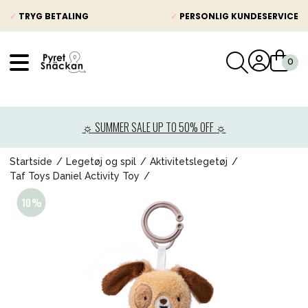
✓
TRYG BETALING
✓
PERSONLIG KUNDESERVICE
VÅRT SORTIMENT
Nyheder
☼ SUMMER SALE UP TO 50% OFF ☼
Barnevogne
Autostole
Startside
Legetøj og spil
Aktivitetslegetøj
Taf Toys Daniel Activity Toy
Babypakke
Baby
Legetøj og spil
Mor & Far
Møbler & sengetøj