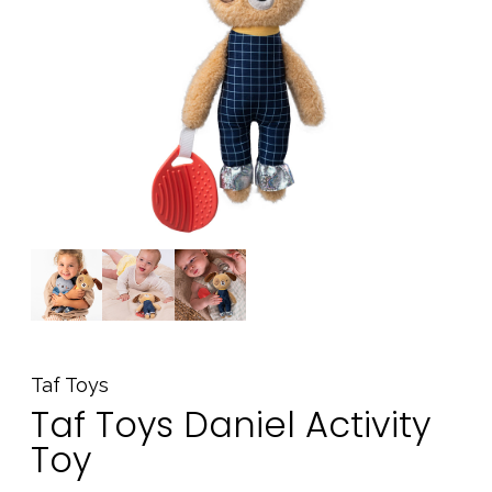
Tilbehør
Reservedele
Kampagner
Tips til gaver
Vores favoritter
Mærker
Sol og svømning
Outlet
Guide
Kontakt os på
Vores butik
Taf Toys
Taf Toys Daniel Activity
Toy