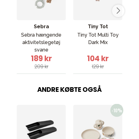
Sebra
Tiny Tot
Sebra hængende
Tiny Tot Multi Toy
aktivitetslegetøj
Dark Mix
A
svane
189 kr
104 kr
209 kr
129 kr
ANDRE KØBTE OGSÅ