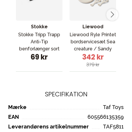
Stokke
Liewood
Stokke Tripp Trapp
Liewood Ryle Printet
Anti-Tip
bordservicesæt Sea
Tun
benforlænger sort
creature / Sandy
69 kr
342 kr
1032
379 kr
SPECIFIKATION
Mærke
Taf Toys
EAN
605566135359
Leverandørens artikelnummer
TAF5811