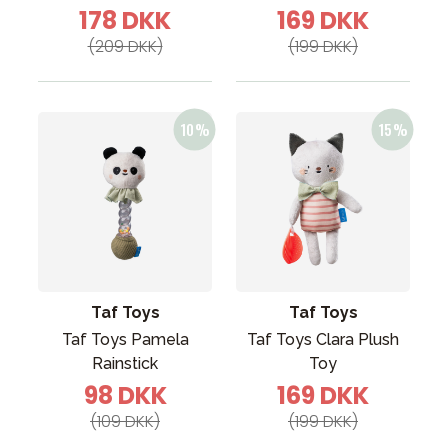
178 DKK
169 DKK
(209 DKK)
(199 DKK)
Taf Toys
Taf Toys
Taf Toys Pamela
Taf Toys Clara Plush
Rainstick
Toy
98 DKK
169 DKK
(109 DKK)
(199 DKK)