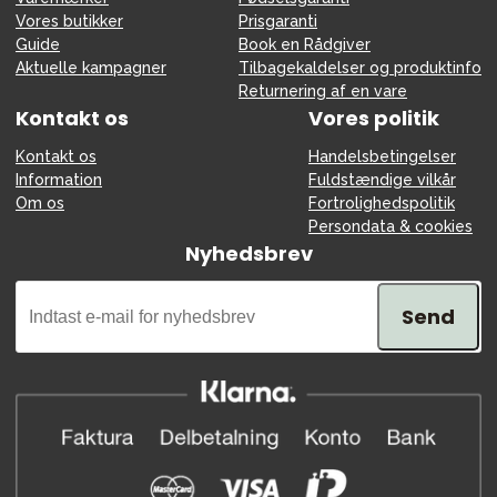
Vores butikker
Prisgaranti
Guide
Book en Rådgiver
Aktuelle kampagner
Tilbagekaldelser og produktinfo
Returnering af en vare
Kontakt os
Vores politik
Kontakt os
Handelsbetingelser
Information
Fuldstændige vilkår
Om os
Fortrolighedspolitik
Persondata & cookies
Nyhedsbrev
Send