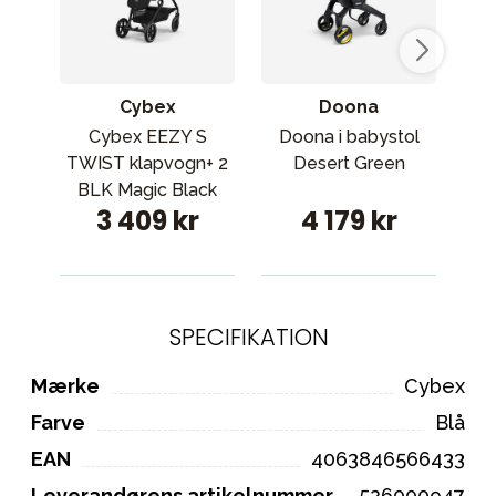
Cybex
Doona
Cybex EEZY S
Doona i babystol
TWIST klapvogn+ 2
Desert Green
BLK Magic Black
3 409 kr
4 179 kr
SPECIFIKATION
Mærke
Cybex
Farve
Blå
EAN
4063846566433
Leverandørens artikelnummer
526000947