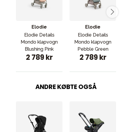
Elodie
Elodie
Elodie Details
Elodie Details
Mondo klapvogn
Mondo klapvogn
Mo
Blushing Pink
Pebble Green
Da
2 789 kr
2 789 kr
ANDRE KØBTE OGSÅ