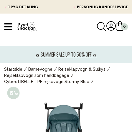
✓
TRYG BETALING
✓
PERSONLIG KUNDESERVICE
VÅRT SORTIMENT
Nyheder
☼ SUMMER SALE UP TO 50% OFF ☼
Barnevogne
Autostole
Startside
Barnevogne
Rejseklapvogn & Sulkys
Rejseklapvogn som håndbagage
Babypakke
Cybex LIBELLE TPE rejsevogn Stormy Blue
Baby
Legetøj og spil
Mor & Far
Møbler & sengetøj