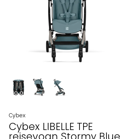
Tilbehør
Reservedele
Kampagner
Tips til gaver
Vores favoritter
Mærker
Sol og svømning
Outlet
Guide
Kontakt os på
Vores butik
Cybex
Cybex LIBELLE TPE
rejsevogn Stormy Blue