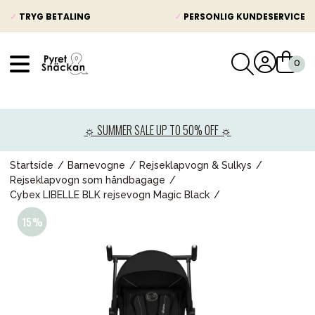
✓
TRYG BETALING
✓
PERSONLIG KUNDESERVICE
VÅRT SORTIMENT
Nyheder
☼ SUMMER SALE UP TO 50% OFF ☼
Barnevogne
Autostole
Startside
Barnevogne
Rejseklapvogn & Sulkys
Rejseklapvogn som håndbagage
Babypakke
Cybex LIBELLE BLK rejsevogn Magic Black
Baby
Legetøj og spil
Mor & Far
Møbler & sengetøj