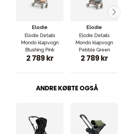
Elodie
Elodie
Elodie Details
Elodie Details
Mondo klapvogn
Mondo klapvogn
Mo
Blushing Pink
Pebble Green
Da
2 789 kr
2 789 kr
ANDRE KØBTE OGSÅ