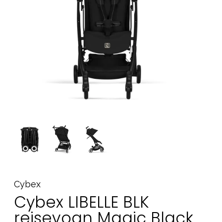
Tilbehør
Reservedele
Kampagner
Tips til gaver
Vores favoritter
Mærker
Sol og svømning
Outlet
Guide
Kontakt os på
Vores butik
Cybex
Cybex LIBELLE BLK
rejsevogn Magic Black