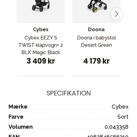
Cybex
Doona
Cybex EEZY S
Doona i babystol
TWIST klapvogn+ 2
Desert Green
BLK Magic Black
3 409 kr
4 179 kr
SPECIFIKATION
Mærke
Cybex
Farve
Sort
Volumen
0,043358
EAN
4063846566310