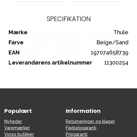
SPECIFIKATION
Mærke
Thule
Farve
Beige/Sand
EAN
197074658739
Leverandørens artikelnummer
11300254
Populært
Information
Nyheder
Returneringer og klager
Varemærker
Fødselsgaranti
Vores butikker
Prisgaranti