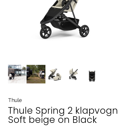
Tilbehør
Reservedele
Kampagner
Tips til gaver
Vores favoritter
Mærker
Sol og svømning
Outlet
Guide
Kontakt os på
Vores butik
Thule
Thule Spring 2 klapvogn
Soft beige on Black