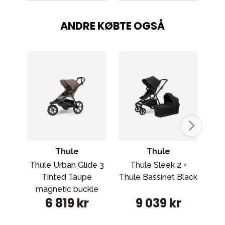
ANDRE KØBTE OGSÅ
Thule
Thule
Thule Urban Glide 3
Thule Sleek 2 +
T
Tinted Taupe
Thule Bassinet Black
C
magnetic buckle
6 819 kr
9 039 kr