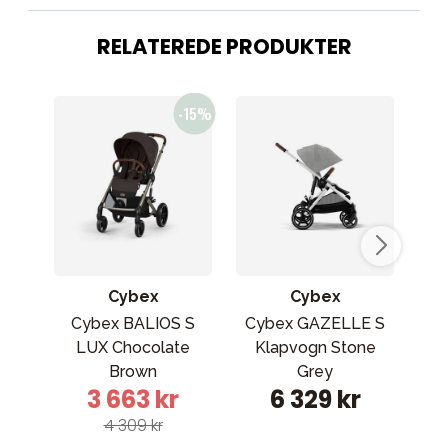
RELATEREDE PRODUKTER
Cybex
Cybex
Cybex BALIOS S
Cybex GAZELLE S
J
LUX Chocolate
Klapvogn Stone
k
Brown
Grey
3 663 kr
6 329 kr
4 309 kr