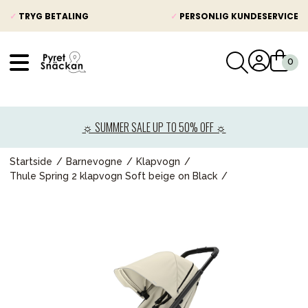
✓
TRYG BETALING
✓
PERSONLIG KUNDESERVICE
VÅRT SORTIMENT
Nyheder
☼ SUMMER SALE UP TO 50% OFF ☼
Barnevogne
Autostole
Startside
Barnevogne
Klapvogn
Thule Spring 2 klapvogn Soft beige on Black
Babypakke
Baby
Legetøj og spil
Mor & Far
Møbler & sengetøj