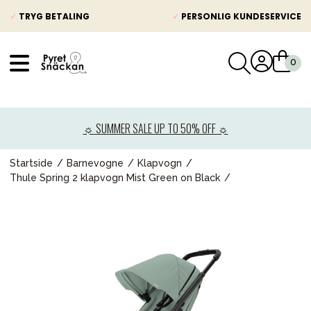
✓
TRYG BETALING
✓
PERSONLIG KUNDESERVICE
VÅRT SORTIMENT
Nyheder
☼ SUMMER SALE UP TO 50% OFF ☼
Barnevogne
Autostole
Startside
Barnevogne
Klapvogn
Thule Spring 2 klapvogn Mist Green on Black
Babypakke
Baby
Legetøj og spil
Mor & Far
Møbler & sengetøj