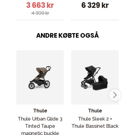
3 663 kr
6 329 kr
C
4 309 kr
ANDRE KØBTE OGSÅ
Thule
Thule
Thule Urban Glide 3
Thule Sleek 2 +
T
Tinted Taupe
Thule Bassinet Black
C
magnetic buckle