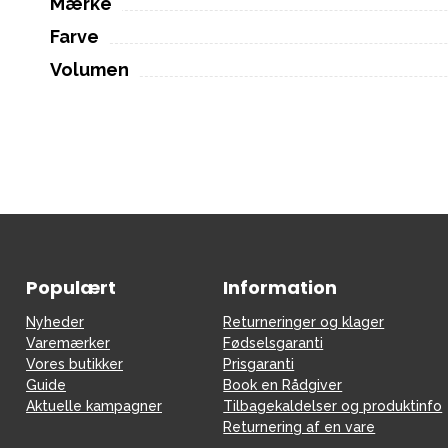
Mærke
Farve
Volumen
Populært
Information
Nyheder
Returneringer og klager
Varemærker
Fødselsgaranti
Vores butikker
Prisgaranti
Guide
Book en Rådgiver
Aktuelle kampagner
Tilbagekaldelser og produktinfo
Returnering af en vare