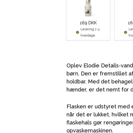
169 DKK
16
Levering 1-3
Le
hverdage
hv
Oplev Elodie Details-vand
børn. Den er fremstillet af
holdbar. Med det behagel
hænder, er det nemt for d
VÅRT SORTIMENT
Flasken er udstyret med 
når det er lukket, hvilket
Mor & Far
flaskehals gør rengøringe
Møbler & sengetøj
opvaskemaskinen.