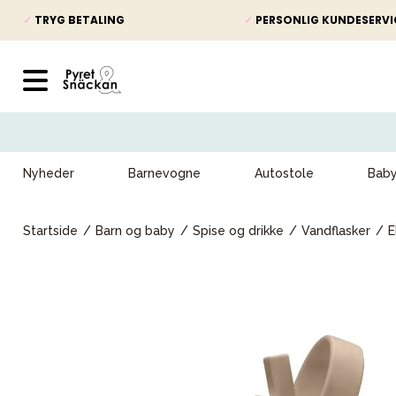
✓
TRYG BETALING
✓
PERSONLIG KUNDESERVI
Nyheder
Barnevogne
Autostole
Bab
Startside
Barn og baby
Spise og drikke
Vandflasker
E