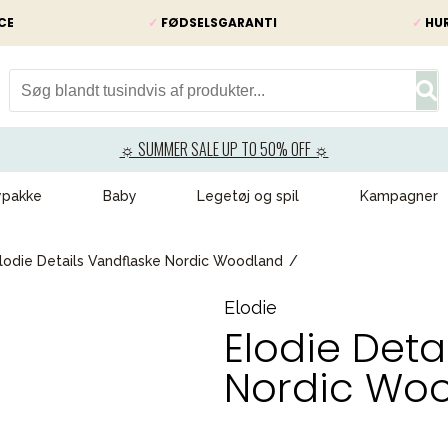
CE
✓
FØDSELSGARANTI
✓
HUR
☼ SUMMER SALE UP TO 50% OFF ☼
ypakke
Baby
Legetøj og spil
Kampagner
lodie Details Vandflaske Nordic Woodland
Elodie
Elodie Deta
Nordic Wo