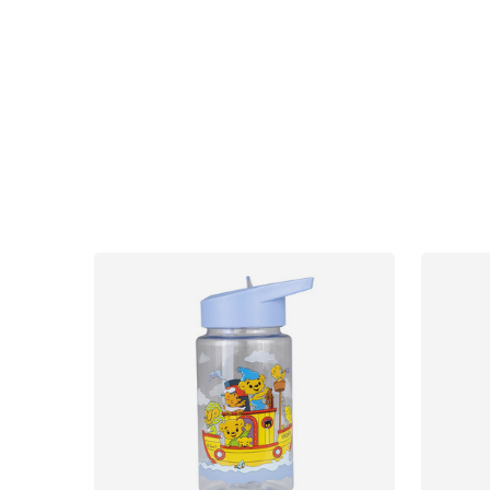
Autostole
Babypakke
Baby
Legetøj og spil
Sol og