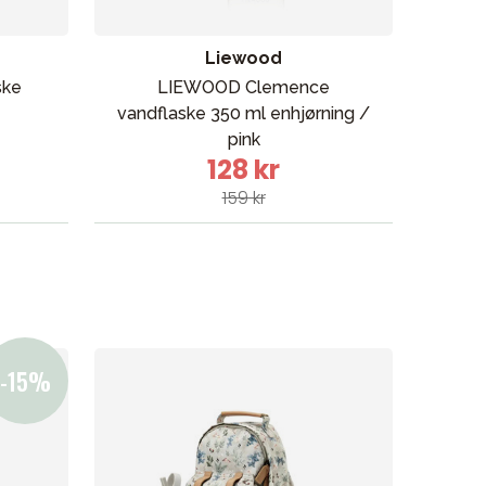
Liewood
ske
LIEWOOD Clemence
Lie
vandflaske 350 ml enhjørning /
250 
pink
128 kr
159 kr