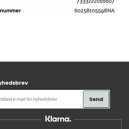
7333222016607
elnummer
60258105598NA
yhedsbrev
Send