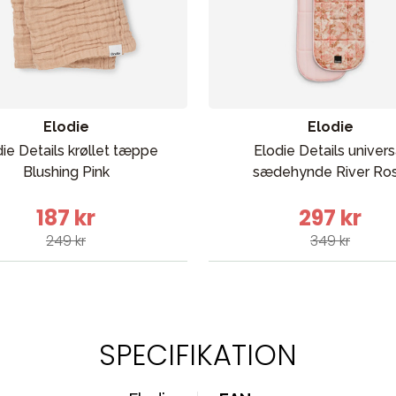
Elodie
Elodie
ie Details krøllet tæppe
Elodie Details univers
Blushing Pink
sædehynde River Ro
187 kr
297 kr
249 kr
349 kr
SPECIFIKATION