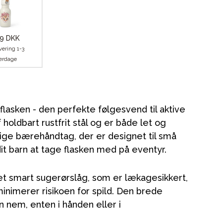
9 DKK
vering 1-3
erdage
flasken - den perfekte følgesvend til aktive
 holdbart rustfrit stål og er både let og
ige bærehåndtag, der er designet til små
it barn at tage flasken med på eventyr.
et smart sugerørslåg, som er lækagesikkert,
 minimerer risikoen for spild. Den brede
Kampagner
n nem, enten i hånden eller i
Tips til gaver