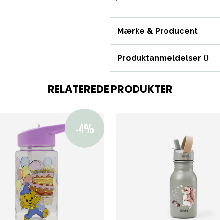
Tilbehør
Reservedele
Mærke & Producent
Produktanmeldelser (
)
RELATEREDE PRODUKTER
 svømning
Outlet
Guide
Kontakt os på
Vor