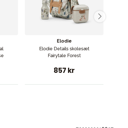
Elodie
al
Elodie Details skolesæt
Kids
se
Fairytale Forest
857 kr