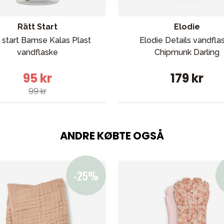
Rätt Start
Elodie
 start Bamse Kalas Plast
Elodie Details vandfla
vandflaske
Chipmunk Darling
95 kr
179 kr
99 kr
ANDRE KØBTE OGSÅ