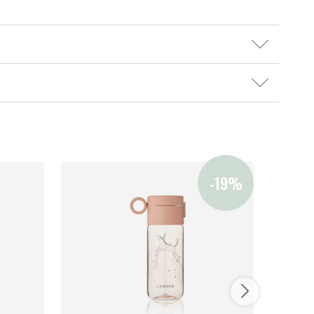
Vores favoritter
Mærker
es butik