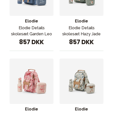
Tilbehør
Reservedele
Kampagner
Elodie
Elodie
Tips til gaver
Elodie Details
Elodie Details
skolesæt Garden Leo
skolesæt Hazy Jade
Vores favoritter
857 DKK
857 DKK
Mærker
Sol og svømning
Outlet
Guide
Kontakt os på
Vores butik
Elodie
Elodie