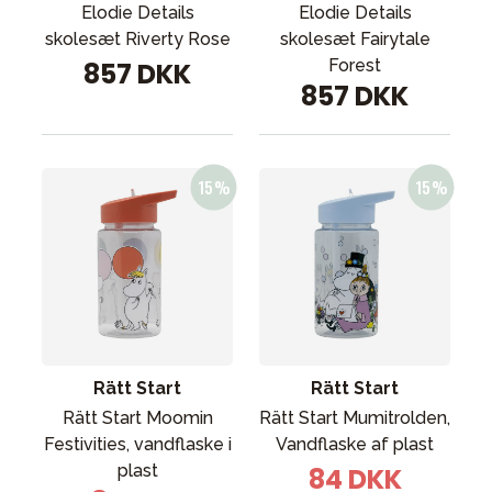
Elodie Details
Elodie Details
skolesæt Riverty Rose
skolesæt Fairytale
Forest
857 DKK
857 DKK
Rätt Start
Rätt Start
Rätt Start Moomin
Rätt Start Mumitrolden,
Festivities, vandflaske i
Vandflaske af plast
plast
84 DKK