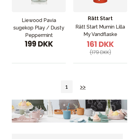
Rätt Start
Liewood Pavia
Rätt Start Mumin Lilla
sugekop Play / Dusty
My Vandflaske
Peppermint
199 DKK
161 DKK
(179 DKK)
1
>>