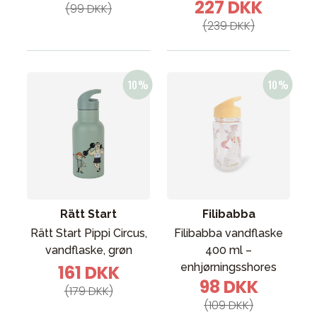
227 DKK
(99 DKK)
(239 DKK)
Rätt Start
Filibabba
Rätt Start Pippi Circus,
Filibabba vandflaske
vandflaske, grøn
400 ml –
enhjørningsshores
161 DKK
98 DKK
(179 DKK)
(109 DKK)