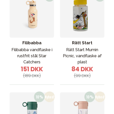
Filibabba
Rätt Start
Filibabba vandflaske i
Rätt Start Mumin
rustfrit stål Star
Picnic, vandflaske af
Catchers
plast
151 DKK
84 DKK
(189 DKK)
(99 DKK)