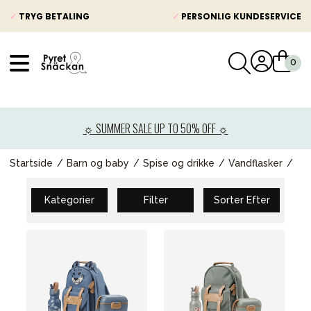
✓
TRYG BETALING
✓
PERSONLIG KUNDESERVICE
VÅRT SORTIMENT
Nyheder
☼ SUMMER SALE UP TO 50% OFF ☼
Barnevogne
Autostole
Startside
Barn og baby
Spise og drikke
Vandflasker
Babypakke
Kategorier
Filter
Sorter Efter
Baby
Legetøj og spil
Mor & Far
Møbler & sengetøj