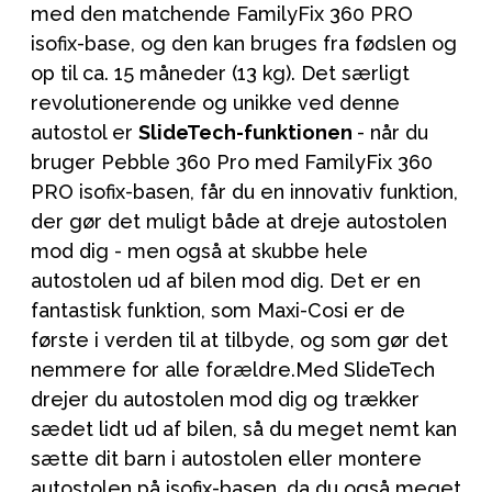
med den matchende FamilyFix 360 PRO
isofix-base, og den kan bruges fra fødslen og
op til ca. 15 måneder (13 kg). Det særligt
revolutionerende og unikke ved denne
autostol er
SlideTech-funktionen
- når du
bruger Pebble 360 Pro med FamilyFix 360
PRO isofix-basen, får du en innovativ funktion,
der gør det muligt både at dreje autostolen
mod dig - men også at skubbe hele
autostolen ud af bilen mod dig. Det er en
fantastisk funktion, som Maxi-Cosi er de
første i verden til at tilbyde, og som gør det
nemmere for alle forældre.Med SlideTech
drejer du autostolen mod dig og trækker
sædet lidt ud af bilen, så du meget nemt kan
sætte dit barn i autostolen eller montere
autostolen på isofix-basen, da du også meget