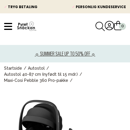
✓
TRYG BETALING
✓
PERSONLIG KUNDESERVICE
VÅRT SORTIMENT
Nyheder
☼ SUMMER SALE UP TO 50% OFF ☼
Barnevogne
Autostole
Startside
Autostol
Autostol 40-87 cm (nyfødt til 15 mdr.)
Babypakke
Maxi-Cosi Pebble 360 Pro-pakke
Baby
Legetøj og spil
Mor & Far
Møbler & sengetøj