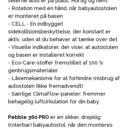
selerne altid er på plads. Hurtig og nem.
- Rotation med én hånd, når babyautostolen
er monteret på basen
- CELL - En indbygget
sidekollisionsbeskyttelse, der konstant er
aktiv, uden at du behøver at tænke over det
- Visuelle indikatorer, der viser, at autostolen
og basen er installeret korrekt
- Eco-Care-stoffer fremstillet af 100 %
genbrugsmaterialer
- Låsemekanisme for at forhindre misbrug af
autostolen (ikke fremadvendt)
- Særlige ClimaFlow-paneler: fremmer
behagelig luftcirkulation for din baby
Pebble 360 PRO
er en sikker, drejelig
(roterbar) babyautostol, når den monteres