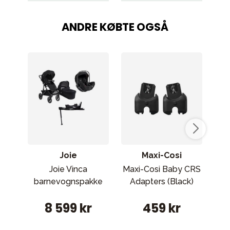
ANDRE KØBTE OGSÅ
Joie
Maxi-Cosi
Joie Vinca
Maxi-Cosi Baby CRS
Se
barnevognspakke
Adapters (Black)
J
8 599 kr
459 kr