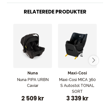
RELATEREDE PRODUKTER
Nuna
Maxi-Cosi
Nuna PIPA URBN
Maxi-Cosi MICA 360
M
Caviar
S Autostol TONAL
SORT
2 509 kr
3 339 kr