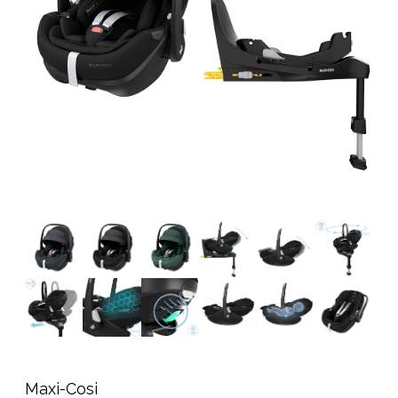
Tilbehør
Reservedele
Kampagner
Tips til gaver
Vores favoritter
Mærker
Sol og svømning
Outlet
Guide
Kontakt os på
Vores butik
Maxi-Cosi