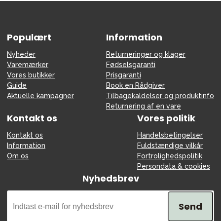
Populært
Information
Nyheder
Returneringer og klager
Varemærker
Fødselsgaranti
Vores butikker
Prisgaranti
Guide
Book en Rådgiver
Aktuelle kampagner
Tilbagekaldelser og produktinfo
Returnering af en vare
Kontakt os
Vores politik
Kontakt os
Handelsbetingelser
Information
Fuldstændige vilkår
Om os
Fortrolighedspolitik
Persondata & cookies
Nyhedsbrev
Send