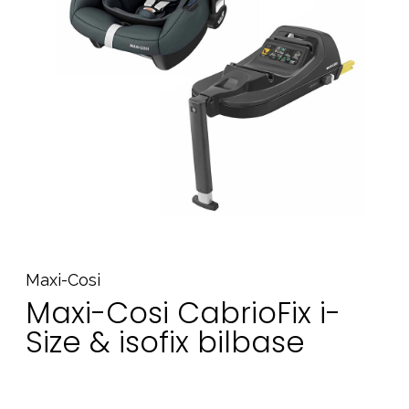
Tilbehør
Reservedele
Kampagner
Tips til gaver
Vores favoritter
Mærker
Sol og svømning
Outlet
Guide
Maxi-Cosi
Maxi-Cosi CabrioFix i-
Kontakt os på
Vores butik
Size & isofix bilbase