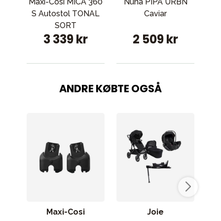
Maxi-Cosi MICA 360
Nuna PIPA URBN
D
S Autostol TONAL
Caviar
SORT
3 339 kr
2 509 kr
ANDRE KØBTE OGSÅ
Maxi-Cosi
Joie