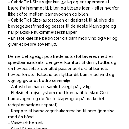
- CabrioFix i-Size vejer kun 3,2 kg og er supernem at
bære fra hjemmet til bilen og tilbage igen - eller hvorfor
ikke skifte mellem barnevognen og bilen.
- CabrioFix i-Size-autostolen er designet til at give dig
bevægelsesfrihed og passer til de fleste klapvogne og
har praktiske hukommelsesknapper.
- En stor kaleche beskytter dit barn mod vind og vejr og
giver et bedre sovemiljø.
Denne behageligt polstrede autostol leveres med en
spædbarnsindsats, der giver komfort til din nyfødte, og
en hovedstøtte, der altid passer perfekt til barnets
hoved. En stor kaleche beskytter dit barn mod vind og
vejr og giver et bedre søvnmiljø.
- Autostolen har en samlet vægt på 3,2 kg.
- Fleksibelt rejsesystem med kompatible Maxi-Cosi
barnevogne og de fleste klapvogne på markedet
(adapter sælges separat)
- Knapper til barnevognshukommelse til nem fjernelse
med én hånd
- Vaskbart betræk