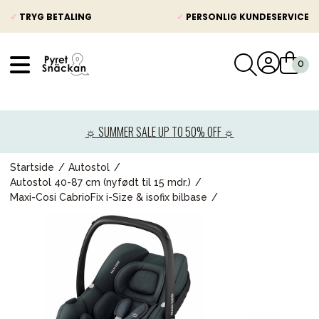
✓
TRYG BETALING
✓
PERSONLIG KUNDESERVICE
VÅRT SORTIMENT
Nyheder
☼ SUMMER SALE UP TO 50% OFF ☼
Barnevogne
Autostole
Startside
Autostol
Autostol 40-87 cm (nyfødt til 15 mdr.)
Babypakke
Maxi-Cosi CabrioFix i-Size & isofix bilbase
Baby
Legetøj og spil
Mor & Far
Møbler & sengetøj