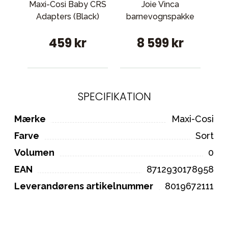
Maxi-Cosi Baby CRS
Joie Vinca
St
Adapters (Black)
barnevognspakke
be
459 kr
8 599 kr
SPECIFIKATION
Mærke
Maxi-Cosi
Farve
Sort
Volumen
0
EAN
8712930178958
Leverandørens artikelnummer
8019672111