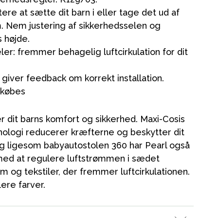
tere at sætte dit barn i eller tage det ud af
. Nem justering af sikkerhedsselen og
s højde.
er: fremmer behagelig luftcirkulation for dit
r giver feedback om korrekt installation.
n købes
es butik
er dit barns komfort og sikkerhed. Maxi-Cosis
logi reducerer kræfterne og beskytter dit
 og ligesom babyautostolen 360 har Pearl også
med at regulere luftstrømmen i sædet
og tekstiler, der fremmer luftcirkulationen.
lere farver.