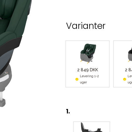
Varianter
2 849 DKK
2 8
Levering 1-2
Le
uger
ug
1
.