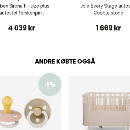
bex Sirona ti i-size plus
Joie Every Stage autos
autostol ferskenpink
Cobble stone
4 039 kr
1 669 kr
ANDRE KØBTE OGSÅ