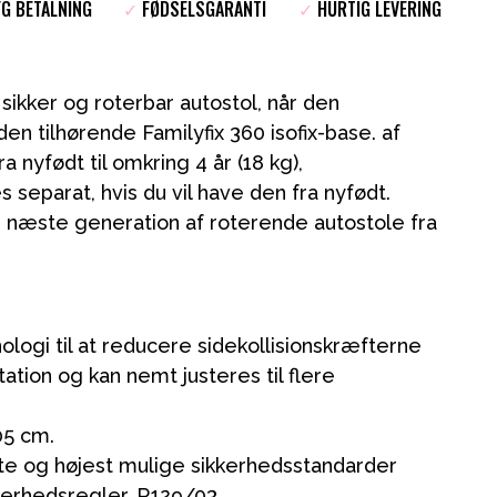
G BETALNING
✓
FØDSELSGARANTI
✓
HURTIG LEVERING
sikker og roterbar autostol, når den
n tilhørende Familyfix 360 isofix-base. af
 nyfødt til omkring 4 år (18 kg),
separat, hvis du vil have den fra nyfødt.
n næste generation af roterende autostole fra
Kampagner
logi til at reducere sidekollisionskræfterne
tation og kan nemt justeres til flere
Tips til gaver
Vores favoritter
105 cm.
Mærker
te og højest mulige sikkerhedsstandarder
kerhedsregler. R129/03.