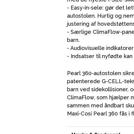
- Easy-in-sele: gør det let
autostolen. Hurtig og nem
justering af hovedstøtten
- Særlige ClimaFlow-panel
barn.
- Audiovisuelle indikatore
- Indsatser til nyfødte ka
 svømning
Outlet
Guide
Kontakt os på
Vor
Pearl 360-autostolen sikr
patenterede G-CELL-tekno
barn ved sidekollisioner,
ClimaFlow, som hjælper 
sammen med åndbart skum 
Maxi-Cosi Pearl 360 fås i f