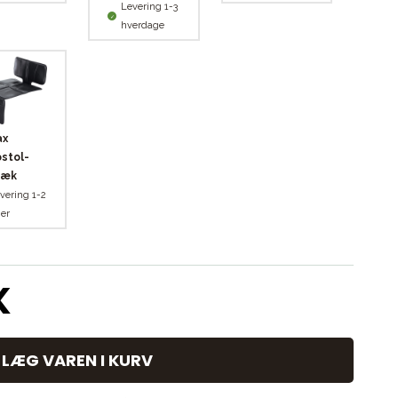
Levering 1-3
hverdage
ax
stol-
ræk
vering 1-2
er
K
LÆG VAREN I KURV