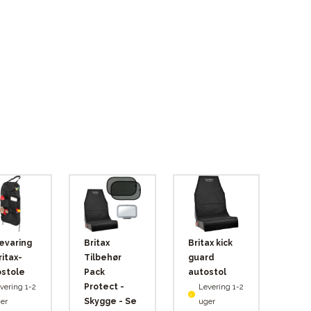
evaring
Britax
Britax kick
ritax-
Tilbehør
guard
stole
Pack
autostol
Protect -
vering 1-2
Levering 1-2
Skygge - Se
er
uger