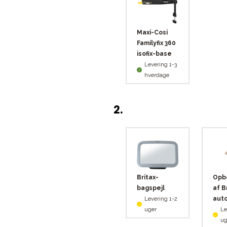
Maxi-Cosi
Familyfix 360
isofix-base
Levering 1-3
hverdage
2
.
Britax-
Opb
bagspejl
af B
auto
Levering 1-2
uger
Le
ug