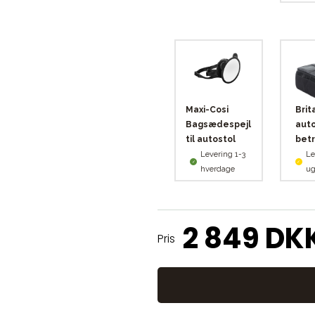
Maxi-Cosi
Brit
Bagsædespejl
auto
til autostol
bet
Levering 1-3
Le
hverdage
ug
2 849 DK
Pris