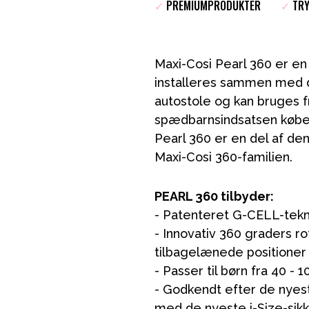
✓
PREMIUMPRODUKTER
✓
TRY
Maxi-Cosi Pearl 360 er en 
installeres sammen med de
autostole og kan bruges fra
spædbarnsindsatsen købes 
Pearl 360 er en del af de
VÅRT SORTIMENT
Maxi-Cosi 360-familien.
PEARL 360 tilbyder:
Mor & Far
- Patenteret G-CELL-tekno
- Innovativ 360 graders ro
Møbler & sengetøj
tilbagelænede positioner
Tilbehør
- Passer til børn fra 40 - 
Reservedele
- Godkendt efter de nyes
med de nyeste i-Size-sik