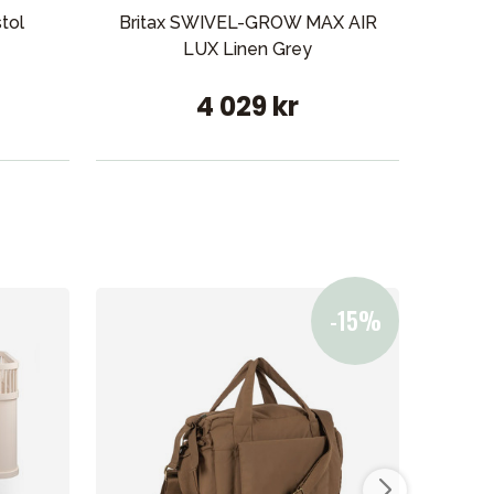
tol
Britax SWIVEL-GROW MAX AIR
Maxi
LUX Linen Grey
A
4 029 kr