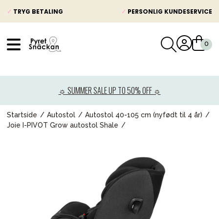
✓
TRYG BETALING
✓
PERSONLIG KUNDESERVICE
VÅRT SORTIMENT
Nyheder
☼ SUMMER SALE UP TO 50% OFF ☼
Barnevogne
Autostole
Startside
Autostol
Autostol 40-105 cm (nyfødt til 4 år)
Joie I-PIVOT Grow autostol Shale
Babypakke
Baby
Legetøj og spil
Mor & Far
Møbler & sengetøj