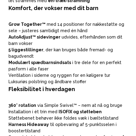
let strammes med
én-træk-stramning
Komfort, der vokser med dit barn
Grow Together™
med 14 positioner for nakkestøtte og
sele – justeres samtidigt med én hånd
AutoAdjust™ sidevinger
udvides, efterhånden som dit
barn vokser
5 liggestillinger
, der kan bruges både fremad- og
bagudvendt
Modulært spædbarnsindsats
i tre dele for en perfekt
pasform i alle faser
Ventilation i siderne og ryggen for en køligere tur
Luksuriøs polstring og åndbare stoffer
Fleksibilitet i hverdagen
360° rotation
via Simple Swivel™ – nem at nå og bruge
Installation i ét trin med
ISOFIX og støtteben
Støttebenet behøver ikke foldes væk i bæltetilstand
Harness Hideaway
til opbevaring af 5-punktsselen i
boostertilstand