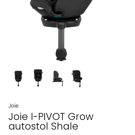
Tilbehør
Reservedele
Kampagner
Tips til gaver
Vores favoritter
Mærker
Sol og svømning
Outlet
Guide
Kontakt os på
Vores butik
Joie
Joie I-PIVOT Grow
autostol Shale