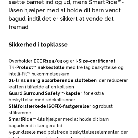
sætte barnet ind og ud, mens SmartRide™-
låsen hjælper med at holde dit barn vendt
bagud, indtil det er sikkert at vende det
fremad.
Sikkerhed i topklasse
Overholder
ECE R129/03
og er
i-Size-certificeret
Tri-Protect™ nakkestøtte
med tre lag beskyttelse og
Intelli-Fit™ hukommelseskum
21-trins energiabsorberende støtteben
, der reducerer
kraften i tilfælde af en kollision
Guard Surround Safety™-kapsler
for ekstra
beskyttelse mod sidekollisioner
Stålforstærkede ISOFIX-fastgørelser
og robust
stålramme
SmartRide™-lås
hjælper med at holde dit barn
bagudvendt i længere tid
5-punktssele med polstrede beskyttelseselementer, der