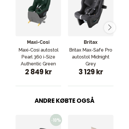
Maxi-Cosi
Britax
Maxi-Cosi autostol
Britax Max-Safe Pro
Cybe
Pearl 360 i-Size
autostol Midnight
Authentic Green
Grey
2 849 kr
3 129 kr
ANDRE KØBTE OGSÅ