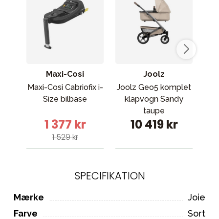
Maxi-Cosi
Joolz
Maxi-Cosi Cabriofix i-
Joolz Geo5 komplet
St
Size bilbase
klapvogn Sandy
taupe
be
1 377 kr
10 419 kr
1 529 kr
SPECIFIKATION
Mærke
Joie
Farve
Sort