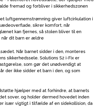
 falde fremad og forbliver i sikkerhedszonen
et luftgennemstrømning giver luftcirkulation i
 sædeoverflade, sikrer komfort, når
lænet kan fjernes, så stolen bliver til en
 når dit barn er ældre
lsædet. Når barnet sidder i den, monteres
s sikkerhedssele. Solutions S2 i-Fix er
astgørelse, som gør det unødvendigt at
år der ikke sidder et barn i den, og som
tøtte hjælper med at forhindre, at barnets
 det sover, og holder dermed hovedet inden
 især vigtigt i tilfælde af en sidekollision, da