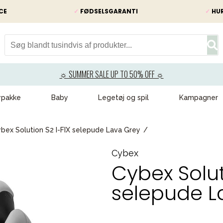
CE
✓
FØDSELSGARANTI
✓
HUR
☼ SUMMER SALE UP TO 50% OFF ☼
ypakke
Baby
Legetøj og spil
Kampagner
bex Solution S2 I-FIX selepude Lava Grey
Cybex
Cybex Solut
selepude L