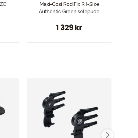
IZE
Maxi-Cosi RodiFix R I-Size
Joie
Authentic Green selepude
1 329 kr