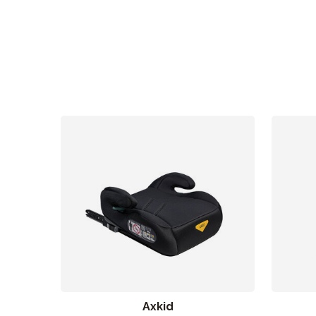
Sol og
Axkid