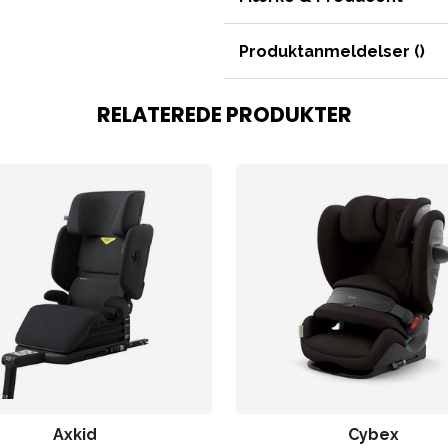
 svømning
Outlet
Guide
Kontakt os på
Vor
Produktanmeldelser (
)
RELATEREDE PRODUKTER
Axkid
Cybex