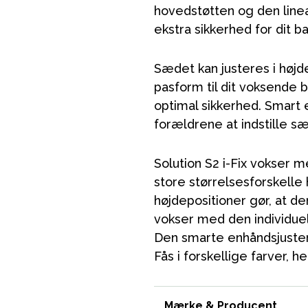
hovedstøtten og den lineæ
VÅRT SORTIMENT
ekstra sikkerhed for dit ba
Sædet kan justeres i højde
Mor & Far
pasform til dit voksende 
optimal sikkerhed. Smart 
Møbler & sengetøj
forældrene at indstille sæ
Tilbehør
Reservedele
Solution S2 i-Fix vokser me
store størrelsesforskelle 
højdepositioner gør, at d
vokser med den individuel
Den smarte enhåndsjusteri
Fås i forskellige farver, h
Mærke & Producent