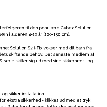
efterfølgeren til den populære Cybex Solution
 børn i alderen 4-12 år (100-150 cm).
rne: Solution S2 i-Fix vokser med dit barn fra
ig dets skiftende behov. Det seneste medlem af
S-serie skiller sig ud med sine sikkerheds- og
et og sikker installation -
for ekstra sikkerhed - klikkes ud med et tryk
ude - Patenteret hovedstøtte, der hjælper med