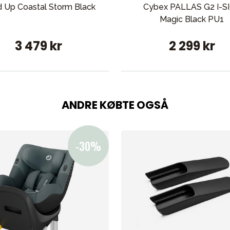
d Up Coastal Storm Black
Cybex PALLAS G2 I-S
Magic Black PU1
3 479 kr
2 299 kr
ANDRE KØBTE OGSÅ