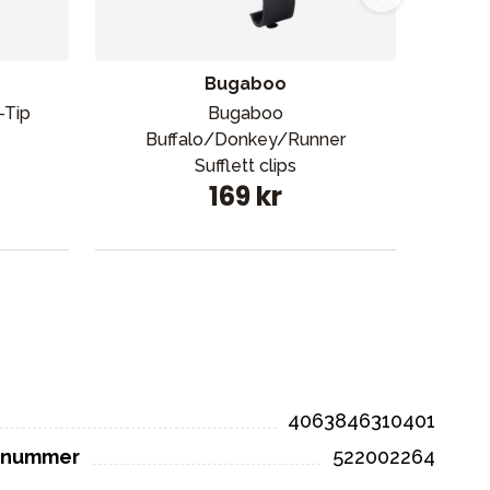
Bugaboo
-Tip
Bugaboo
Buffalo/Donkey/Runner
bords
Sufflett clips
169 kr
4063846310401
elnummer
522002264