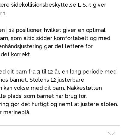
re sidekollisionsbeskyttelse L.S.P. giver
rn.
n i 12 positioner, hvilket giver en optimal
Kampagner
barn, som altid sidder komfortabelt og med
enhåndsjustering gør det lettere for
Tips til gaver
det korrekt.
Vores favoritter
Mærker
d dit barn fra 3 til 12 år, en lang periode med
hos barnet. Stolens 12 justerbare
en kan vokse med dit barn. Nakkestøtten
le plads, som barnet har brug for.
ng gør det hurtigt og nemt at justere stolen.
er marineblå.