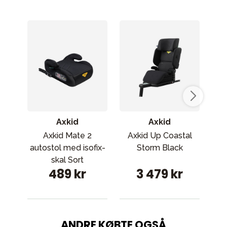
Axkid
Axkid
Axkid Mate 2
Axkid Up Coastal
Cyb
autostol med isofix-
Storm Black
S
skal Sort
489 kr
3 479 kr
ANDRE KØBTE OGSÅ