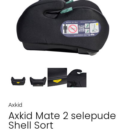
Tilbehør
Reservedele
Kampagner
Tips til gaver
Vores favoritter
Mærker
Sol og svømning
Outlet
Guide
Kontakt os på
Vores butik
Axkid
Axkid Mate 2 selepude
Shell Sort