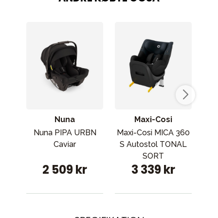
Nuna
Maxi-Cosi
Nuna PIPA URBN
Maxi-Cosi MICA 360
St
Caviar
S Autostol TONAL
SORT
be
2 509 kr
3 339 kr