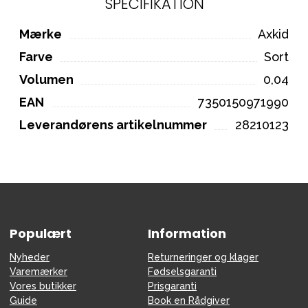
SPECIFIKATION
Mærke
Axkid
Farve
Sort
Volumen
0,04
EAN
7350150971990
Leverandørens artikelnummer
28210123
Populært
Information
Nyheder
Returneringer og klager
Varemærker
Fødselsgaranti
Vores butikker
Prisgaranti
Guide
Book en Rådgiver