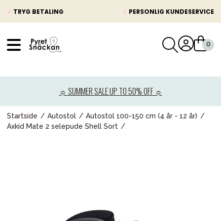
✓
TRYG BETALING
✓
PERSONLIG KUNDESERVICE
VÅRT SORTIMENT
Nyheder
☼ SUMMER SALE UP TO 50% OFF ☼
Barnevogne
Autostole
Startside
Autostol
Autostol 100-150 cm (4 år - 12 år)
Axkid Mate 2 selepude Shell Sort
Babypakke
Baby
Legetøj og spil
Mor & Far
Møbler & sengetøj