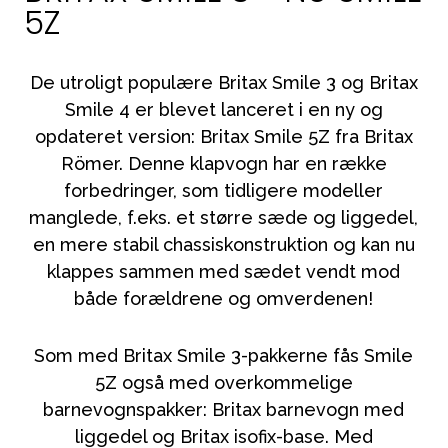
Tilbehør
5Z
Reservedele
Kampagner
De utroligt populære Britax Smile 3 og Britax
Smile 4 er blevet lanceret i en ny og
Tips til gaver
opdateret version: Britax Smile 5Z fra Britax
Vores favoritter
Römer. Denne klapvogn har en række
Mærker
forbedringer, som tidligere modeller
manglede, f.eks. et større sæde og liggedel,
en mere stabil chassiskonstruktion og kan nu
klappes sammen med sædet vendt mod
Sol og svømning
Outlet
Guide
både forældrene og omverdenen!
Kontakt os på
Vores butik
Som med Britax Smile 3-pakkerne fås Smile
5Z også med overkommelige
barnevognspakker: Britax barnevogn med
liggedel og Britax isofix-base. Med