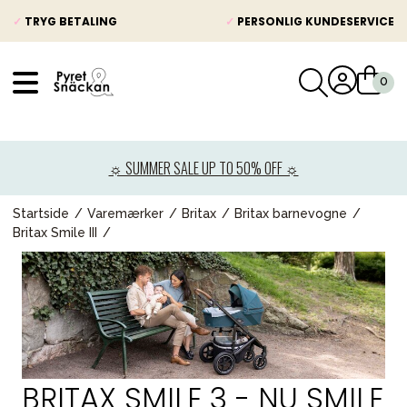
✓
TRYG BETALING
✓
PERSONLIG KUNDESERVICE
VÅRT SORTIMENT
Nyheder
☼ SUMMER SALE UP TO 50% OFF ☼
Barnevogne
Autostole
Startside
Varemærker
Britax
Britax barnevogne
Britax Smile III
Babypakke
Baby
Legetøj og spil
Mor & Far
Møbler & sengetøj
BRITAX SMILE 3 - NU SMILE