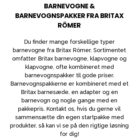
Tilbehør
BARNEVOGNE &
Reservedele
BARNEVOGNSPAKKER FRA BRITAX
Kampagner
RÖMER
Tips til gaver
Du finder mange forskellige typer
Vores favoritter
barnevogne fra Britax Römer. Sortimentet
Mærker
omfatter Britax barnevogne, klapvogne og
klapvogne, ofte kombineret med
barnevognspakker til gode priser.
Barnevognspakkerne er kombineret med et
Sol og svømning
Outlet
Guide
Britax barnesæde, en adapter og en
barnevogn og nogle gange med en
Kontakt os på
Vores butik
pakkepris. Kontakt os, hvis du gerne vil
sammensætte din egen startpakke med
produkter, så kan vi se på den rigtige løsning
for dig!