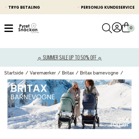
✓
TRYG BETALING
✓
PERSONLIG KUNDESERVICE
VÅRT SORTIMENT
Nyheder
☼ SUMMER SALE UP TO 50% OFF ☼
Barnevogne
Autostole
Startside
Varemærker
Britax
Britax barnevogne
Babypakke
Baby
Legetøj og spil
Mor & Far
Møbler & sengetøj