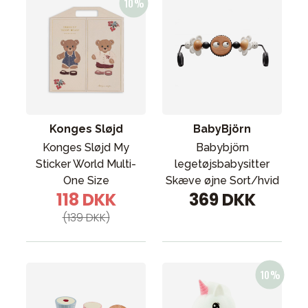
Konges Sløjd
BabyBjörn
Konges Sløjd My
Babybjörn
Sticker World Multi-
legetøjsbabysitter
One Size
Skæve øjne Sort/hvid
118 DKK
369 DKK
(139 DKK)