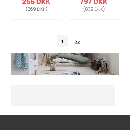
256 DKK
797 DKK
(269 DKK)
(839 DKK)
1
>>