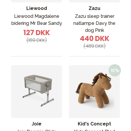
Liewood
Zazu
Liewood Magdalene
Zazu sleep trainer
bidering Mr Bear Sandy
natlampe Davy the
dog Pink
127 DKK
440 DKK
(169 DKK)
(489 DKK)
Joie
Kid's Concept