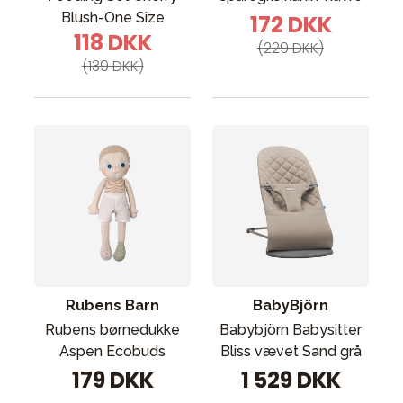
Blush-One Size
172 DKK
118 DKK
(229 DKK)
(139 DKK)
Rubens Barn
BabyBjörn
Rubens børnedukke
Babybjörn Babysitter
Aspen Ecobuds
Bliss vævet Sand grå
179 DKK
1 529 DKK