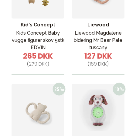
Kid's Concept
Liewood
Kids Concept Baby
Liewood Magdalene
vugge figurer skov 5stk
bidering Mr Bear Pale
EDVIN
tuscany
265 DKK
127 DKK
(279 DKK)
(169 DKK)