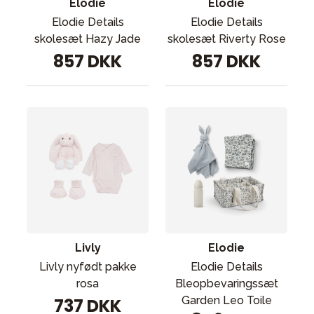
Elodie
Elodie
Elodie Details
Elodie Details
skolesæt Hazy Jade
skolesæt Riverty Rose
857 DKK
857 DKK
Livly
Elodie
Livly nyfødt pakke
Elodie Details
rosa
Bleopbevaringssæt
Garden Leo Toile
737 DKK