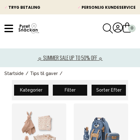
✓
TRYG BETALING
✓
PERSONLIG KUNDESERVICE
VÅRT SORTIMENT
Nyheder
☼ SUMMER SALE UP TO 50% OFF ☼
Barnevogne
Autostole
Startside
Tips til gaver
Babypakke
Kategorier
Filter
Sorter Efter
Baby
Legetøj og spil
Mor & Far
Møbler & sengetøj