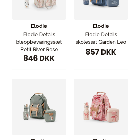
Tilbehør
Reservedele
Kampagner
Elodie
Elodie
Tips til gaver
Elodie Details
Elodie Details
bleopbevaringssæt
skolesæt Garden Leo
Vores favoritter
Petit River Rose
857 DKK
846 DKK
Mærker
Sol og svømning
Outlet
Guide
Kontakt os på
Vores butik