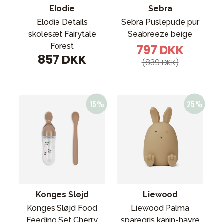
Elodie
Sebra
Elodie Details
Sebra Puslepude pur
skolesæt Fairytale
Seabreeze beige
Forest
797 DKK
857 DKK
(839 DKK)
Konges Sløjd
Liewood
Konges Sløjd Food
Liewood Palma
Feeding Set Cherry
sparegris kanin-havre