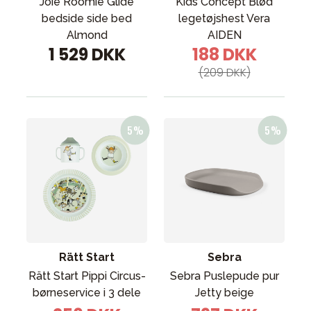
Joie Roomie Glide
Kids Concept Blød
bedside side bed
legetøjshest Vera
Almond
AIDEN
1 529 DKK
188 DKK
(209 DKK)
Rätt Start
Sebra
Rätt Start Pippi Circus-
Sebra Puslepude pur
børneservice i 3 dele
Jetty beige