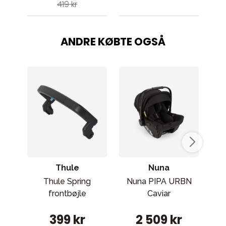
419 kr
ANDRE KØBTE OGSÅ
Thule
Nuna
Thule Spring
Nuna PIPA URBN
frontbøjle
Caviar
Ba
399 kr
2 509 kr