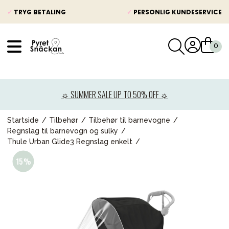
✓
TRYG BETALING
✓
PERSONLIG KUNDESERVICE
VÅRT SORTIMENT
Nyheder
☼ SUMMER SALE UP TO 50% OFF ☼
Barnevogne
Autostole
Startside
Tilbehør
Tilbehør til barnevogne
Regnslag til barnevogn og sulky
Babypakke
Thule Urban Glide3 Regnslag enkelt
Baby
Legetøj og spil
Mor & Far
Møbler & sengetøj