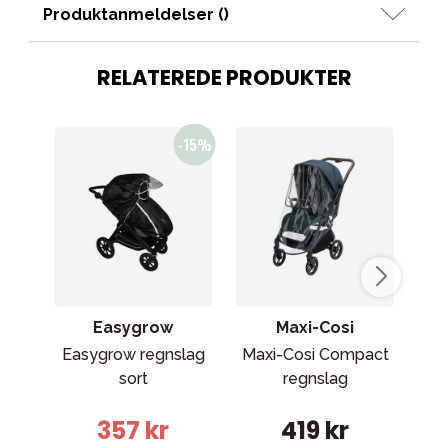
Produktanmeldelser (
)
RELATEREDE PRODUKTER
Easygrow
Maxi-Cosi
Easygrow regnslag
Maxi-Cosi Compact
C
sort
regnslag
357 kr
419 kr