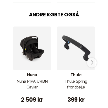
ANDRE KØBTE OGSÅ
Nuna
Thule
Nuna PIPA URBN
Thule Spring
St
Caviar
frontbøjle
be
2 509 kr
399 kr