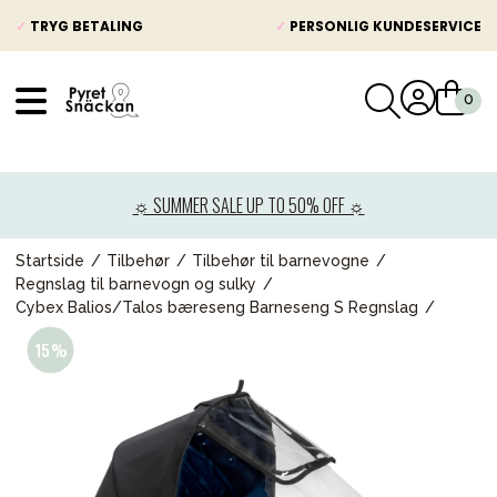
✓
TRYG BETALING
✓
PERSONLIG KUNDESERVICE
VÅRT SORTIMENT
Nyheder
☼ SUMMER SALE UP TO 50% OFF ☼
Barnevogne
Autostole
Startside
Tilbehør
Tilbehør til barnevogne
Regnslag til barnevogn og sulky
Babypakke
Cybex Balios/Talos bæreseng Barneseng S Regnslag
Baby
Legetøj og spil
Mor & Far
Møbler & sengetøj