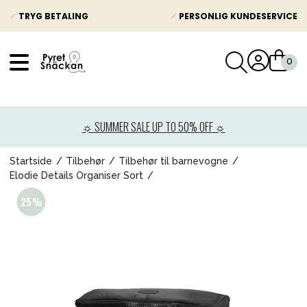
✓
TRYG BETALING
✓
PERSONLIG KUNDESERVICE
VÅRT SORTIMENT
Nyheder
☼ SUMMER SALE UP TO 50% OFF ☼
Barnevogne
Autostole
Startside
Tilbehør
Tilbehør til barnevogne
Elodie Details Organiser Sort
Babypakke
Baby
Legetøj og spil
Mor & Far
Møbler & sengetøj