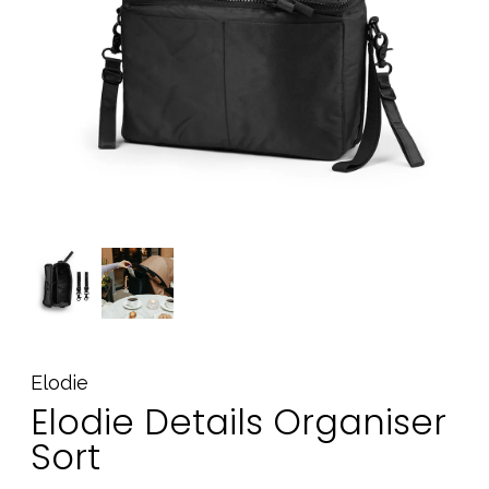
Tilbehør
Reservedele
Kampagner
Tips til gaver
Vores favoritter
Mærker
Sol og svømning
Outlet
Guide
Kontakt os på
Vores butik
Elodie
Elodie Details Organiser
Sort