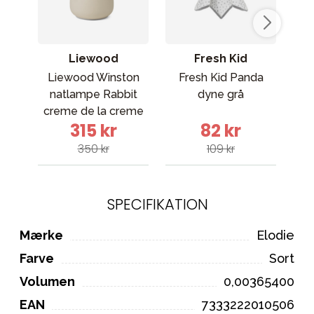
Liewood
Fresh Kid
Liewood Winston
Fresh Kid Panda
M
natlampe Rabbit
dyne grå
kom
creme de la creme
315 kr
82 kr
350 kr
109 kr
SPECIFIKATION
Mærke
Elodie
Farve
Sort
Volumen
0,00365400
EAN
7333222010506