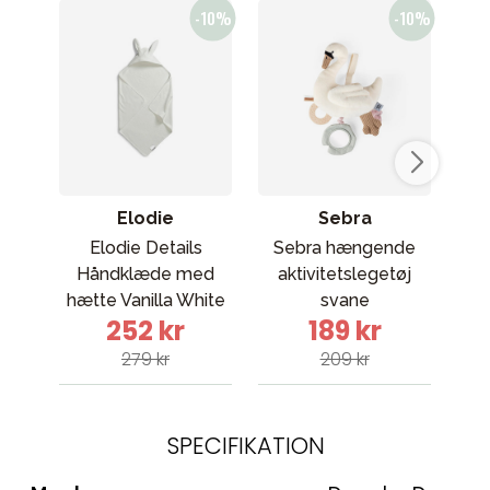
Elodie
Sebra
Elodie Details
Sebra hængende
Elo
Håndklæde med
aktivitetslegetøj
M
hætte Vanilla White
svane
252 kr
189 kr
Bunny
279 kr
209 kr
SPECIFIKATION