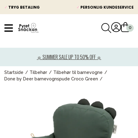
✓
TRYG BETALING
✓
PERSONLIG KUNDESERVICE
VÅRT SORTIMENT
Nyheder
☼ SUMMER SALE UP TO 50% OFF ☼
Barnevogne
Autostole
Startside
Tilbehør
Tilbehør til barnevogne
Done by Deer barnevognspude Croco Green
Babypakke
Baby
Legetøj og spil
Mor & Far
Møbler & sengetøj