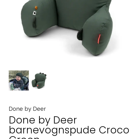
Tilbehør
Reservedele
Kampagner
Tips til gaver
Vores favoritter
Mærker
Sol og svømning
Outlet
Guide
Kontakt os på
Vores butik
Done by Deer
Done by Deer
barnevognspude Croco