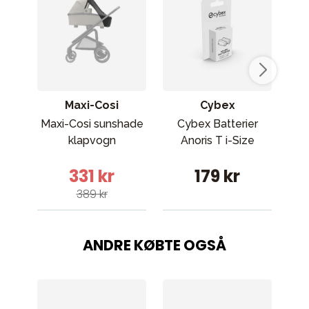
Maxi-Cosi
Cybex
Maxi-Cosi sunshade
Cybex Batterier
R
klapvogn
Anoris T i-Size
331 kr
179 kr
389 kr
ANDRE KØBTE OGSÅ