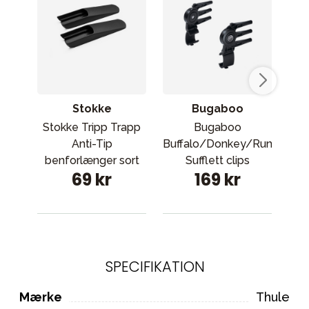
Stokke
Bugaboo
Stokke Tripp Trapp
Bugaboo
St
Anti-Tip
Buffalo/Donkey/Runner
benforlænger sort
Sufflett clips
be
69 kr
169 kr
SPECIFIKATION
Mærke
Thule