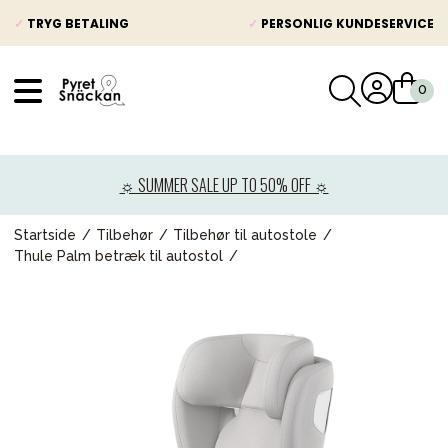
✓
TRYG BETALING
✓
PERSONLIG KUNDESERVICE
VÅRT SORTIMENT
Nyheder
☼ SUMMER SALE UP TO 50% OFF ☼
Barnevogne
Autostole
Startside
Tilbehør
Tilbehør til autostole
Thule Palm betræk til autostol
Babypakke
Baby
Legetøj og spil
Mor & Far
Møbler & sengetøj