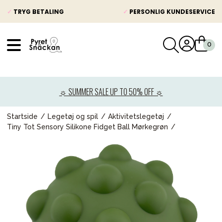
✓
TRYG BETALING
✓
PERSONLIG KUNDESERVICE
VÅRT SORTIMENT
Nyheder
☼ SUMMER SALE UP TO 50% OFF ☼
Barnevogne
Autostole
Startside
Legetøj og spil
Aktivitetslegetøj
Tiny Tot Sensory Silikone Fidget Ball Mørkegrøn
Babypakke
Baby
Legetøj og spil
Mor & Far
Møbler & sengetøj