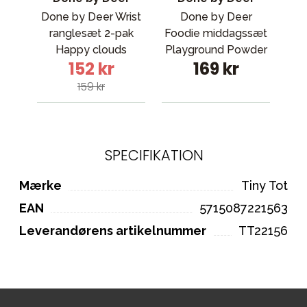
Done by Deer Wrist
Done by Deer
ranglesæt 2-pak
Foodie middagssæt
Buf
Happy clouds
Playground Powder
152 kr
169 kr
Powder
159 kr
SPECIFIKATION
Mærke
Tiny Tot
EAN
5715087221563
Leverandørens artikelnummer
TT22156