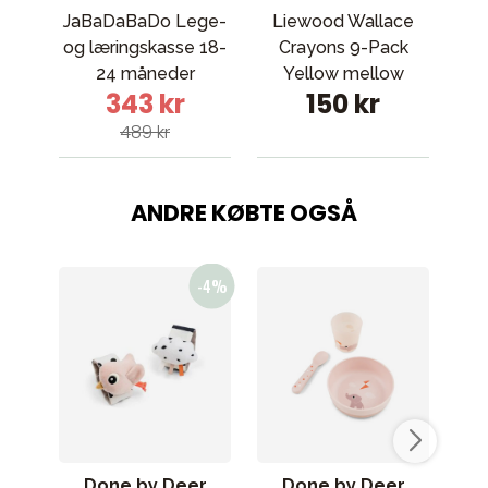
JaBaDaBaDo Lege-
Liewood Wallace
S
og læringskasse 18-
Crayons 9-Pack
a
24 måneder
Yellow mellow
343 kr
150 kr
multimix
489 kr
ANDRE KØBTE OGSÅ
Done by Deer
Done by Deer