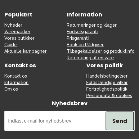
Populært
Information
Nyheder
Returneringer og klager
Varemærker
Fødselsgaranti
Vores butikker
Prisgaranti
Guide
Book en Rådgiver
Aktuelle kampagner
Tilbagekaldelser og produktinfo
Returnering af en vare
Kontakt os
Vores politik
Kontakt os
Handelsbetingelser
Information
Fuldstændige vilkår
Om os
Fortrolighedspolitik
Persondata & cookies
Nyhedsbrev
Send