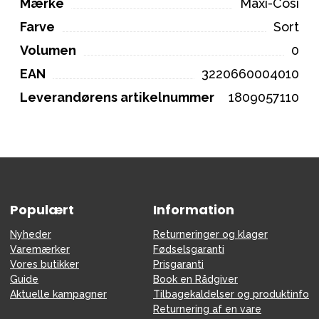
Mærke
Maxi-Cosi
Farve
Sort
Volumen
0
EAN
3220660004010
Leverandørens artikelnummer
1809057110
Populært
Information
Nyheder
Returneringer og klager
Varemærker
Fødselsgaranti
Vores butikker
Prisgaranti
Guide
Book en Rådgiver
Aktuelle kampagner
Tilbagekaldelser og produktinfo
Returnering af en vare