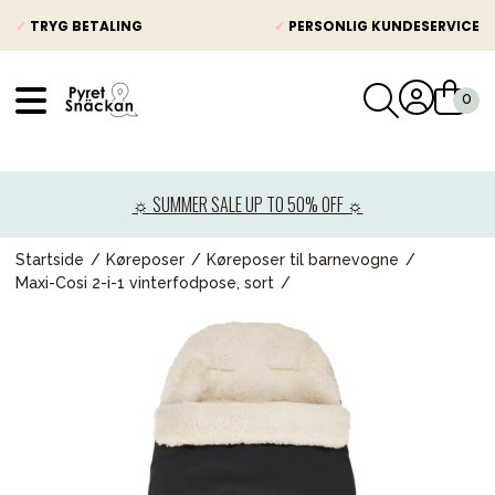
✓
TRYG BETALING
✓
PERSONLIG KUNDESERVICE
VÅRT SORTIMENT
Nyheder
☼ SUMMER SALE UP TO 50% OFF ☼
Barnevogne
Autostole
Startside
Køreposer
Køreposer til barnevogne
Maxi-Cosi 2-i-1 vinterfodpose, sort
Babypakke
Baby
Legetøj og spil
Mor & Far
Møbler & sengetøj