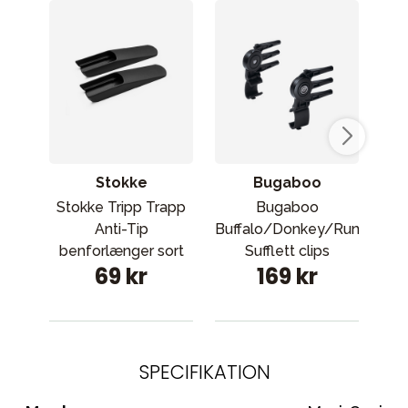
Stokke
Bugaboo
Stokke Tripp Trapp
Bugaboo
Lie
Anti-Tip
Buffalo/Donkey/Runner
bor
benforlænger sort
Sufflett clips
c
69 kr
169 kr
SPECIFIKATION