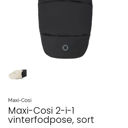
Tilbehør
Reservedele
Kampagner
Tips til gaver
Vores favoritter
Mærker
Sol og svømning
Outlet
Guide
Kontakt os på
Vores butik
Maxi-Cosi
Maxi-Cosi 2-i-1
vinterfodpose, sort