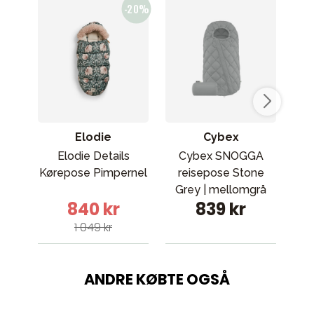
Elodie
Cybex
Elodie Details
Cybex SNOGGA
Thu
Kørepose Pimpernel
reisepose Stone
Grey | mellomgrå
840 kr
839 kr
1 049 kr
ANDRE KØBTE OGSÅ