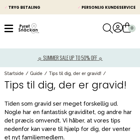
✓
TRYG BETALING
✓
PERSONLIG KUNDESERVICE
VÅRT SORTIMENT
Nyheder
☼ SUMMER SALE UP TO 50% OFF ☼
Barnevogne
Autostole
Startside
Guide
Tips til dig, der er gravid!
Tips til dig, der er gravid!
Babypakke
Baby
Tiden som gravid ser meget forskellig ud.
Legetøj og spil
Nogle har en fantastisk graviditet, og andre har
Mor & Far
det præcis omvendt. Vi håber, at vores tips
nedenfor kan være til hjælp for dig, der venter
Møbler & sengetøj
et nyt familiemedlem.