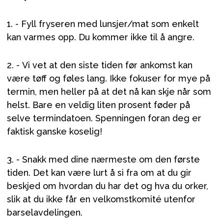
Tilbehør
Reservedele
1. - Fyll fryseren med lunsjer/mat som enkelt
Kampagner
kan varmes opp. Du kommer ikke til å angre.
Tips til gaver
2. - Vi vet at den siste tiden før ankomst kan
Vores favoritter
være tøff og føles lang. Ikke fokuser for mye på
Mærker
termin, men heller på at det nå kan skje når som
helst. Bare en veldig liten prosent føder på
selve termindatoen. Spenningen foran deg er
faktisk ganske koselig!
Sol og svømning
Outlet
Guide
3. - Snakk med dine nærmeste om den første
Kontakt os på
Vores butik
tiden. Det kan være lurt å si fra om at du gir
beskjed om hvordan du har det og hva du orker,
slik at du ikke får en velkomstkomité utenfor
barselavdelingen.