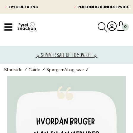
✓
TRYG BETALING
✓
PERSONLIG KUNDESERVICE
VÅRT SORTIMENT
Nyheder
☼ SUMMER SALE UP TO 50% OFF ☼
Barnevogne
Autostole
Startside
Guide
Spørgsmål og svar
Babypakke
Baby
Legetøj og spil
Mor & Far
Møbler & sengetøj