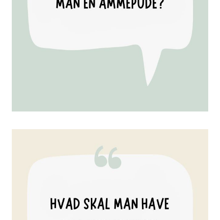
Tilbehør
Reservedele
Kampagner
Tips til gaver
Vores favoritter
Mærker
Sol og svømning
Outlet
Guide
Kontakt os på
Vores butik