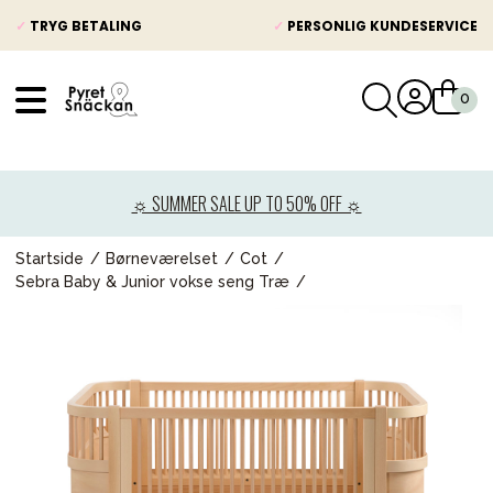
✓
TRYG BETALING
✓
PERSONLIG KUNDESERVICE
VÅRT SORTIMENT
Nyheder
☼ SUMMER SALE UP TO 50% OFF ☼
Barnevogne
Autostole
Startside
Børneværelset
Cot
Sebra Baby & Junior vokse seng Træ
Babypakke
Baby
Legetøj og spil
Mor & Far
Møbler & sengetøj