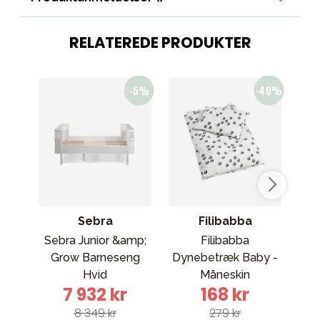
RELATEREDE PRODUKTER
Sebra
Filibabba
Sebra Junior &amp;
Filibabba
Grow Barneseng
Dynebetræk Baby -
K
Hvid
Måneskin
7 932 kr
168 kr
8 349 kr
279 kr