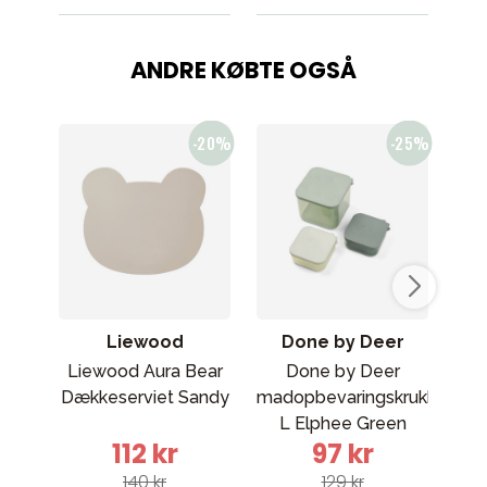
ANDRE KØBTE OGSÅ
Liewood
Done by Deer
Liewood Aura Bear
Done by Deer
Se
Dækkeserviet Sandy
madopbevaringskrukkesætt
L Elphee Green
112 kr
97 kr
140 kr
129 kr