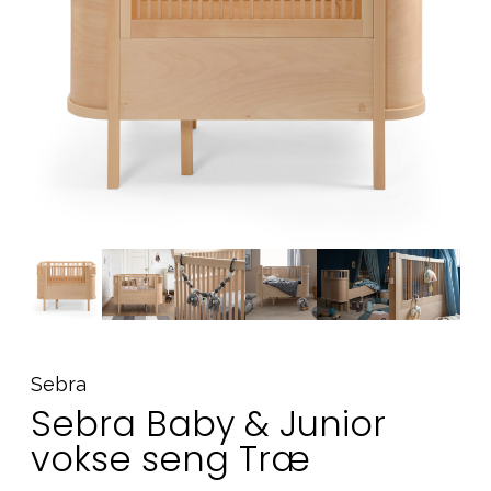
Tilbehør
Reservedele
Kampagner
Tips til gaver
Vores favoritter
Mærker
Sol og svømning
Outlet
Guide
Kontakt os på
Vores butik
Sebra
Sebra Baby & Junior
vokse seng Træ