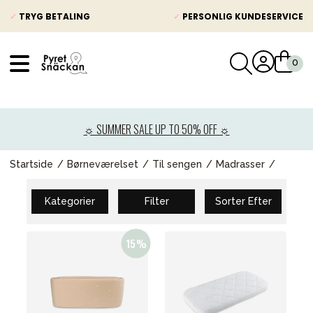
✓
TRYG BETALING
✓
PERSONLIG KUNDESERVICE
VÅRT SORTIMENT
Nyheder
☼ SUMMER SALE UP TO 50% OFF ☼
Barnevogne
Autostole
Startside
Børneværelset
Til sengen
Madrasser
Babypakke
Kategorier
Filter
Sorter Efter
Baby
Legetøj og spil
Mor & Far
Møbler & sengetøj