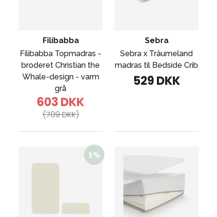
Tilbehør
Reservedele
Kampagner
Filibabba
Sebra
Tips til gaver
Filibabba Topmadras -
Sebra x Träumeland
broderet Christian the
madras til Bedside Crib
Vores favoritter
Whale-design - varm
529 DKK
Mærker
grå
603 DKK
(709 DKK)
Sol og svømning
Outlet
Guide
Kontakt os på
Vores butik