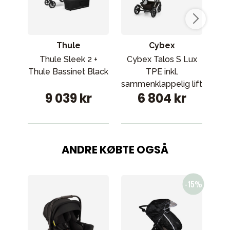
Thule
Cybex
Thule Sleek 2 +
Cybex Talos S Lux
N
Thule Bassinet Black
TPE inkl.
sammenklappelig lift
9 039 kr
6 804 kr
Chocolate Brown
ANDRE KØBTE OGSÅ