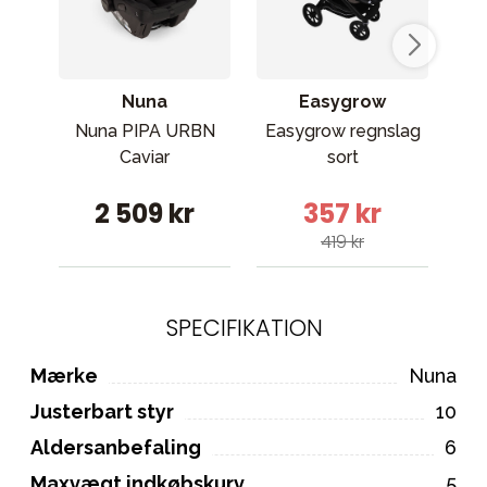
Nuna
Easygrow
Nuna PIPA URBN
Easygrow regnslag
R
Caviar
sort
2 509 kr
357 kr
419 kr
SPECIFIKATION
Mærke
Nuna
Justerbart styr
10
Aldersanbefaling
6
Maxvægt indkøbskurv
5