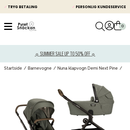
✓
TRYG BETALING
✓
PERSONLIG KUNDESERVICE
VÅRT SORTIMENT
Nyheder
☼ SUMMER SALE UP TO 50% OFF ☼
Barnevogne
Autostole
Startside
Barnevogne
Nuna klapvogn Demi Next Pine
Babypakke
Baby
Legetøj og spil
Mor & Far
Møbler & sengetøj