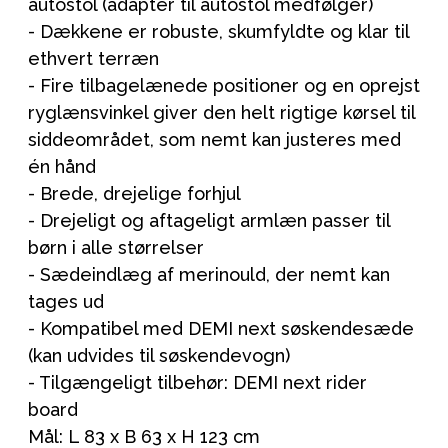
autostol (adapter til autostol medfølger)
- Dækkene er robuste, skumfyldte og klar til
ethvert terræn
- Fire tilbagelænede positioner og en oprejst
ryglænsvinkel giver den helt rigtige kørsel til
siddeområdet, som nemt kan justeres med
én hånd
- Brede, drejelige forhjul
- Drejeligt og aftageligt armlæn passer til
børn i alle størrelser
- Sædeindlæg af merinould, der nemt kan
tages ud
- Kompatibel med DEMI next søskendesæde
(kan udvides til søskendevogn)
- Tilgængeligt tilbehør: DEMI next rider
board
Mål: L 83 x B 63 x H 123 cm