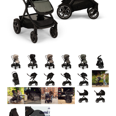
Tilbehør
Reservedele
Kampagner
Tips til gaver
Vores favoritter
Mærker
Sol og svømning
Outlet
Guide
Kontakt os på
Vores butik