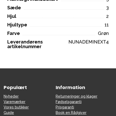
Sæde
3
Hjul
2
Hjultype
11
Farve
Grøn
Leverandørens
NUNADEMINEXT4
artikelnummer
Populært
Information
Nyheder
Returneringer og klager
Varemærker
Fødselsgaranti
Vores butikker
Prisgaranti
Guide
Book en Rådgiver