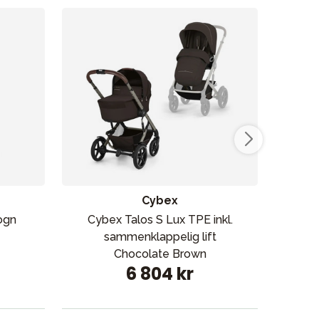
Cybex
vogn
Cybex Talos S Lux TPE inkl.
Thu
sammenklappelig lift
Chocolate Brown
6 804 kr