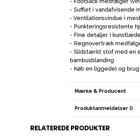
- Footsack medfølger (vi
- Sufflet i vandafvisende 
- Ventilationsvindue i mesh
Mor & Far
- Punkteringsresistente hj
Møbler & sengetøj
- Fine detaljer i kunstlæd
Tilbehør
- Regnovertræk medfølg
- Slidstærkt stof med en 
Reservedele
bambusblanding
- Køb en liggedel og brug
Mærke & Producent
Produktanmeldelser (
)
RELATEREDE PRODUKTER
 svømning
Outlet
Guide
Kontakt os på
Vor