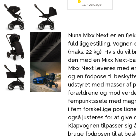
14 hverdage
Nuna Mixx Next er en fle
fuld liggestilling. Vognen 
(maks. 22 kg). Hvis du vil
den med en Mixx Next-ba
Mixx Next leveres med en
og en fodpose til beskytt
udstyret med masser af p
forældrene og mod verden
fempunktssele med magne
i fem forskellige positione
også justeres for at give 
Klapvognen tilpasser sig å
bruge fodposen til at bes