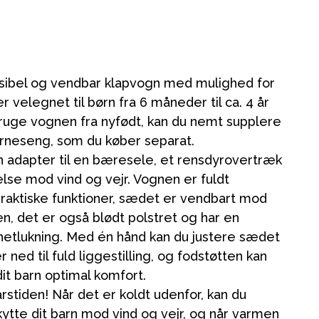
ksibel og vendbar klapvogn med mulighed for
er velegnet til børn fra 6 måneder til ca. 4 år
 bruge vognen fra nyfødt, kan du nemt supplere
rneseng, som du køber separat.
 adapter til en bæresele, et rensdyrovertræk
else mod vind og vejr. Vognen er fuldt
raktiske funktioner, sædet er vendbart mod
, det er også blødt polstret og har en
tlukning. Med én hånd kan du justere sædet
r ned til fuld liggestilling, og fodstøtten kan
dit barn optimal komfort.
rstiden! Når det er koldt udenfor, kan du
kytte dit barn mod vind og vejr, og når varmen