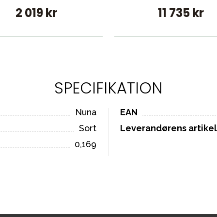
2 019 kr
11 735 kr
SPECIFIKATION
Nuna
EAN
Sort
Leverandørens artik
0,169