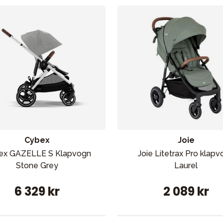
Cybex
Joie
ex GAZELLE S Klapvogn
Joie Litetrax Pro klap
Stone Grey
Laurel
6 329 kr
2 089 kr