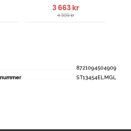
3 663 kr
4 309 kr
8721094504909
elnummer
ST13454ELMGL