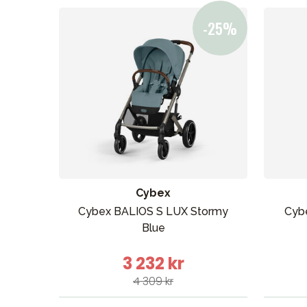
Cybex
Cybex BALIOS S LUX Stormy
Cyb
Blue
3 232 kr
4 309 kr