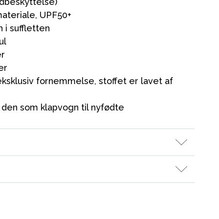
ndbeskyttelse)
materiale, UPF50+
 i suffletten
Kampagner
ul
Tips til gaver
er
Vores favoritter
er
eksklusiv fornemmelse, stoffet er lavet af
Mærker
 den som klapvogn til nyfødte
es butik