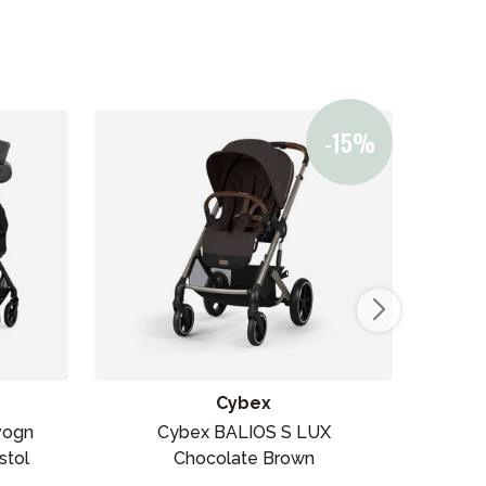
Cybex
vogn
Cybex BALIOS S LUX
Joi
stol
Chocolate Brown
med