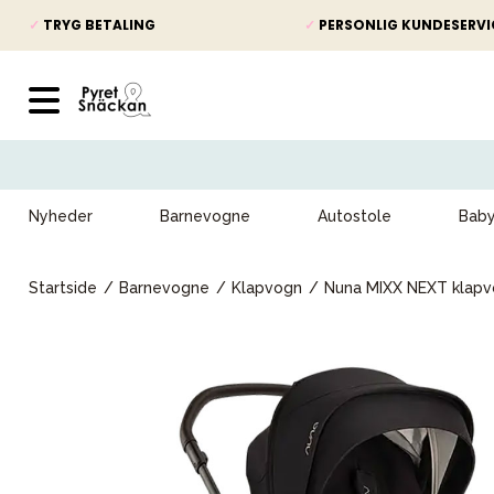
✓
TRYG BETALING
✓
PERSONLIG KUNDESERVI
Nyheder
Barnevogne
Autostole
Bab
Startside
Barnevogne
Klapvogn
Nuna MIXX NEXT klap