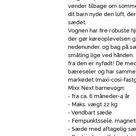
vender tilbage om somme
dit barn nyde den luft, 
sædet.
Vognen har fire robuste hju
der gør køreoplevelsen go
nedenunder, og bag på sæ
småting lige ved hånden.
fra den er nyfødt! De med
bæreseler og har samme 
markedet (maxi-cosi-fastg
Mixx Next barnevogn:
- fra ca. 6 måneder-4 år
- Maks. vægt 22 kg
- Vendbart sæde
- Fempunktssele, magneti
- Sæde med aftagelig sæ
VÅRT SORTIMENT