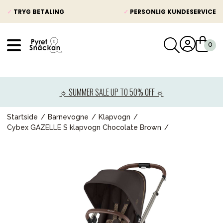
✓
TRYG BETALING
✓
PERSONLIG KUNDESERVICE
VÅRT SORTIMENT
Nyheder
☼ SUMMER SALE UP TO 50% OFF ☼
Barnevogne
Autostole
Startside
Barnevogne
Klapvogn
Cybex GAZELLE S klapvogn Chocolate Brown
Babypakke
Baby
Legetøj og spil
Mor & Far
Møbler & sengetøj