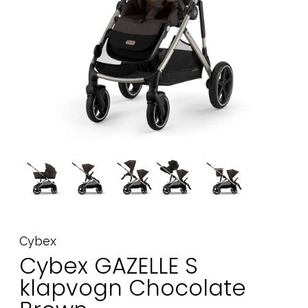
Tilbehør
Reservedele
Kampagner
Tips til gaver
Vores favoritter
Mærker
Sol og svømning
Outlet
Guide
Kontakt os på
Vores butik
Cybex
Cybex GAZELLE S
klapvogn Chocolate