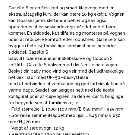
Gazelle S er en fleksibel og smart klapvogn med en
ekstra, aftagelig kurv, der kan bære 10 kg ekstra. Vognen
kan tilpasses jeres skiftende behov og kan også
opgraderes til en søskendevogn, når det andet barn
kommer. En siddedel kan tilføjes og monteres på vognen
uden at reducere komfort eller robusthed. Gazelle S kan
bygges i hele 24 forskellige kombinationer, herunder
siddedel, Gazelle S
babylift, bæresele eller indkøbskurve og Cocoon S
softlift - Gazelle S vokser med din familie hele vejen.
Beskyt din baby mod vind og vejr med det udtrækkelige
betræk i stof med UPF50+-beskyttelse.
med et netvindue til ventilation og god luftcirkulation på
varme dage. Sædet kan lægges helt ned i de fleste
konfigurationer af klapvognen, så den er klar til brug lige
fra begyndelsen af familiens rejse.
- Fuld størrelse: L 1000-1100 mm/B 650 mm/H 925 mm
- Størrelse sammenklappet med hjul: L 845 mm/B 650
mm/H 320 mm
- Vægt af sædevogn: 12 kg
- Vægtkapacitet: 22 kg pr. sædesektion