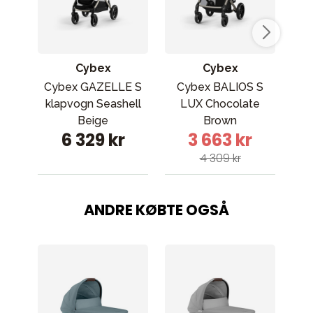
Cybex
Cybex
Cybex GAZELLE S
Cybex BALIOS S
Cy
klapvogn Seashell
LUX Chocolate
kla
Beige
Brown
6 329 kr
3 663 kr
4 309 kr
ANDRE KØBTE OGSÅ