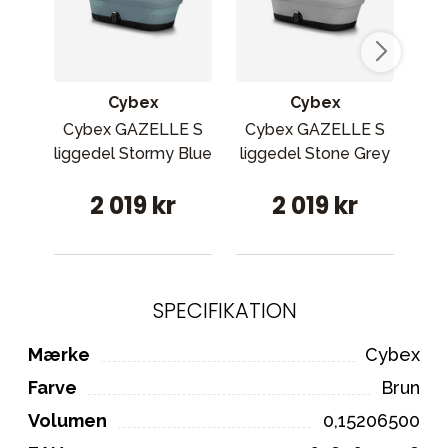
Cybex
Cybex
Cybex GAZELLE S
Cybex GAZELLE S
Cy
liggedel Stormy Blue
liggedel Stone Grey
2 019 kr
2 019 kr
SPECIFIKATION
Mærke
Cybex
Farve
Brun
Volumen
0,15206500