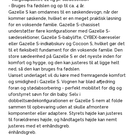
- Bruges fra fødslen og op til ca. 4 år.
Gazelle S kan omdannes til en søskendevogn, når der
kommer søskende, hvilket er en meget praktisk løsning
for en voksende familie. Gazelle S-chassiset
understøtter flere konfigurationer med Gazelle S-
sædesektioner, Gazelle S-babylifte, CYBEX-bæreseler
eller Gazelle S-indkøbskurv og Cocoon S, hvilket gør det
til et fleksibelt fundament for din voksende familie. Den
store sædeenhed på Gazelle S er det nyeste inden for
komfort og hygge, og den kan justeres til at ligge helt
ned, så den kan bruges fra fødslen.
Uanset underlaget vil du køre med fremragende komfort
og smidighed i Gazelle S. Vognen har blød affjedring
foran og stødabsorbering - perfekt mobilitet for dig og
uforstyrret søvn for din baby. Selv i
dobbeltsædekonfigurationen er Gazelle S nem at folde
sammen til opbevaring uden at skulle afmontere
komponenter eller adaptere. Styrets højde kan justeres
til forældrenes højde, og håndtagets højde kan nemt
justeres med et enhåndsgreb.
énhåndsgreb.