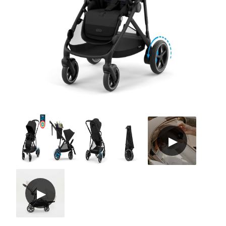
Tilbehør
Reservedele
Kampagner
Tips til gaver
Vores favoritter
Mærker
Sol og svømning
Outlet
Guide
Kontakt os på
Vores butik