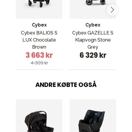
Cybex
Cybex
Cybex BALIOS S
Cybex GAZELLE S
Cyb
LUX Chocolate
Klapvogn Stone
Brown
Grey
3 663 kr
6 329 kr
4 309 kr
ANDRE KØBTE OGSÅ