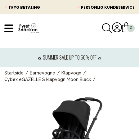
✓
TRYG BETALING
✓
PERSONLIG KUNDESERVICE
VÅRT SORTIMENT
Nyheder
☼ SUMMER SALE UP TO 50% OFF ☼
Barnevogne
Autostole
Startside
Barnevogne
Klapvogn
Cybex eGAZELLE S klapvogn Moon Black
Babypakke
Baby
Legetøj og spil
Mor & Far
Møbler & sengetøj