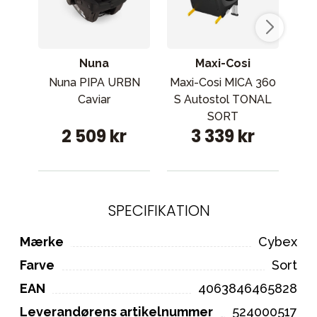
Nuna
Maxi-Cosi
Nuna PIPA URBN
Maxi-Cosi MICA 360
D
Caviar
S Autostol TONAL
SORT
2 509 kr
3 339 kr
SPECIFIKATION
Mærke
Cybex
Farve
Sort
EAN
4063846465828
Leverandørens artikelnummer
524000517