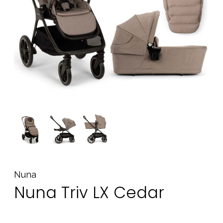
Tilbehør
Reservedele
Kampagner
Tips til gaver
Vores favoritter
Mærker
Sol og svømning
Outlet
Guide
Kontakt os på
Vores butik
Nuna
Nuna Triv LX Cedar