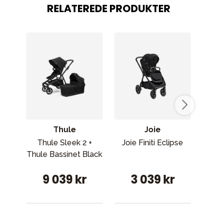
RELATEREDE PRODUKTER
Thule
Joie
Thule Sleek 2 +
Joie Finiti Eclipse
Cyb
Thule Bassinet Black
S
9 039 kr
3 039 kr