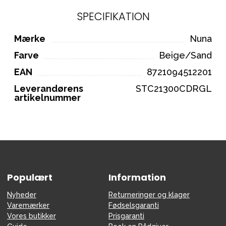
SPECIFIKATION
Mærke
Nuna
Farve
Beige/Sand
EAN
8721094512201
Leverandørens
STC21300CDRGL
artikelnummer
Populært
Information
Nyheder
Returneringer og klager
Varemærker
Fødselsgaranti
Vores butikker
Prisgaranti