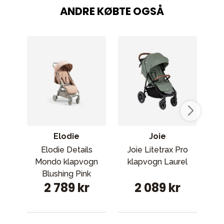
ANDRE KØBTE OGSÅ
Elodie
Joie
Elodie Details
Joie Litetrax Pro
Cy
Mondo klapvogn
klapvogn Laurel
Blushing Pink
sam
2 789 kr
2 089 kr
C