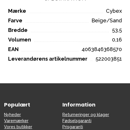
Mærke
Cybex
Farve
Beige/Sand
Bredde
53,5
Volumen
0,16
EAN
4063846368570
Leverandørens artikelnummer
522003851
Populært
Information
Nyheder
Returneringer og klager
Varemærker
Fødselsgaranti
Vores butikker
Prisgaranti