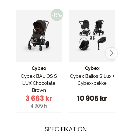
Cybex
Cybex
Cybex BALIOS S
Cybex Balios S Lux +
Cy
LUX Chocolate
Cybex-pakke
kla
Brown
G
3 663 kr
10 905 kr
4 309 kr
SPECIFIKATION