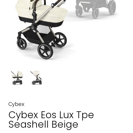
Tilbehør
Reservedele
Kampagner
Tips til gaver
Vores favoritter
Mærker
Sol og svømning
Outlet
Guide
Kontakt os på
Vores butik
Cybex
Cybex Eos Lux Tpe
Seashell Beige