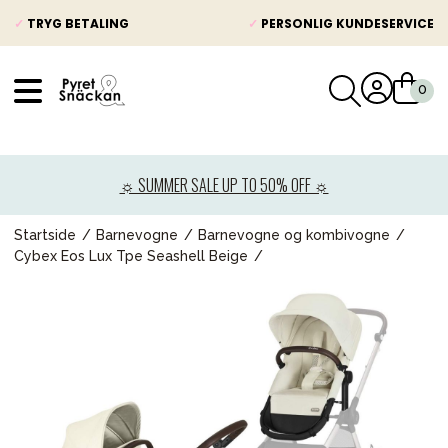
✓
TRYG BETALING
✓
PERSONLIG KUNDESERVICE
VÅRT SORTIMENT
Nyheder
☼ SUMMER SALE UP TO 50% OFF ☼
Barnevogne
Autostole
Startside
Barnevogne
Barnevogne og kombivogne
Cybex Eos Lux Tpe Seashell Beige
Babypakke
Baby
Legetøj og spil
Mor & Far
Møbler & sengetøj