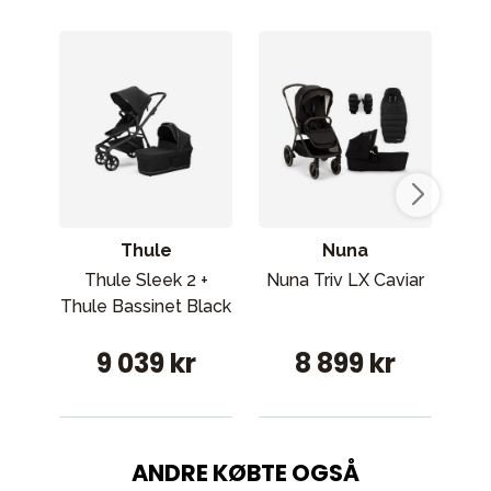
Thule
Nuna
Thule Sleek 2 +
Nuna Triv LX Caviar
Cy
Thule Bassinet Black
9 039 kr
8 899 kr
ANDRE KØBTE OGSÅ