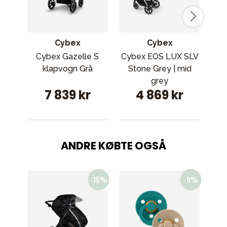
Cybex
Cybex
Cybex Gazelle S
Cybex EOS LUX SLV
Cy
klapvogn Grå
Stone Grey | mid
kl
grey
7 839 kr
4 869 kr
ANDRE KØBTE OGSÅ