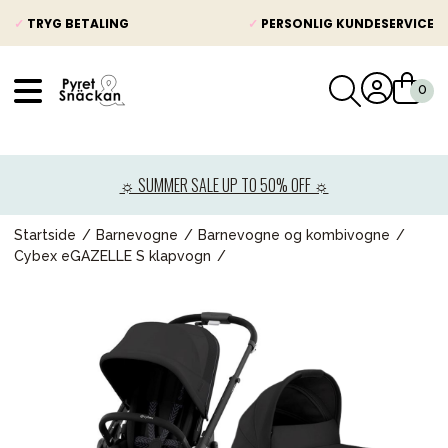
✓
TRYG BETALING
✓
PERSONLIG KUNDESERVICE
VÅRT SORTIMENT
Nyheder
☼ SUMMER SALE UP TO 50% OFF ☼
Barnevogne
Autostole
Startside
Barnevogne
Barnevogne og kombivogne
Cybex eGAZELLE S klapvogn
Babypakke
Baby
Legetøj og spil
Mor & Far
Møbler & sengetøj