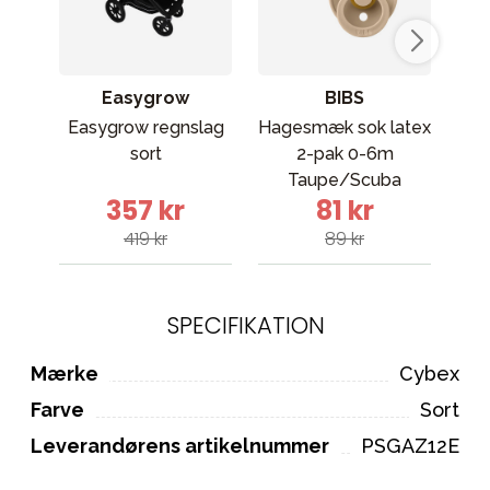
Easygrow
BIBS
Easygrow regnslag
Hagesmæk sok latex
Ma
sort
2-pak 0-6m
ba
Taupe/Scuba
357 kr
81 kr
419 kr
89 kr
SPECIFIKATION
Mærke
Cybex
Farve
Sort
Leverandørens artikelnummer
PSGAZ12E