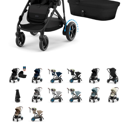
Tilbehør
Reservedele
Kampagner
Tips til gaver
Vores favoritter
Mærker
Sol og svømning
Outlet
Guide
Kontakt os på
Vores butik