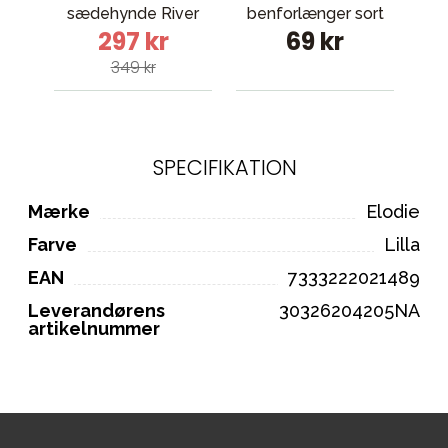
sædehynde River
benforlænger sort
297 kr
69 kr
Rose
349 kr
SPECIFIKATION
Mærke
Elodie
Farve
Lilla
EAN
7333222021489
Leverandørens
30326204205NA
artikelnummer