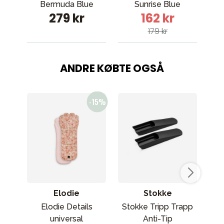
Bermuda Blue
Sunrise Blue
279 kr
162 kr
179 kr
ANDRE KØBTE OGSÅ
Elodie
Stokke
Elodie Details
Stokke Tripp Trapp
universal
Anti-Tip
Buf