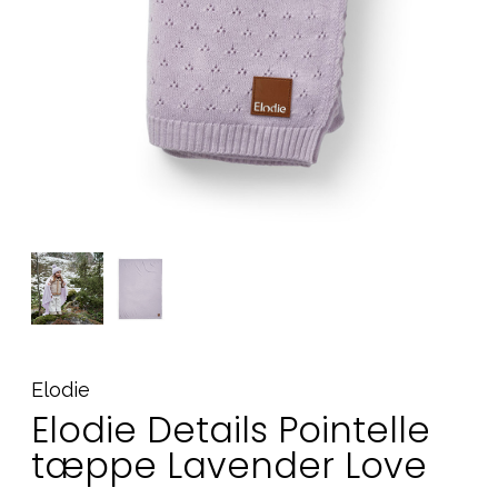
Tilbehør
Reservedele
Kampagner
Tips til gaver
Vores favoritter
Mærker
Sol og svømning
Outlet
Guide
Kontakt os på
Vores butik
Elodie
Elodie Details Pointelle
tæppe Lavender Love