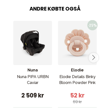
ANDRE KØBTE OGSÅ
Nuna
Elodie
Nuna PIPA URBN
Elodie Details Binky
St
Caviar
Bloom Powder Pink
be
2 509 kr
52 kr
69 kr