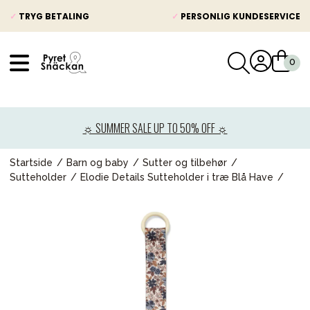
✓
TRYG BETALING
✓
PERSONLIG KUNDESERVICE
VÅRT SORTIMENT
Nyheder
☼ SUMMER SALE UP TO 50% OFF ☼
Barnevogne
Autostole
Startside
Barn og baby
Sutter og tilbehør
Sutteholder
Elodie Details Sutteholder i træ Blå Have
Babypakke
Baby
Legetøj og spil
Mor & Far
Møbler & sengetøj