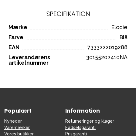
SPECIFIKATION
Mærke
Elodie
Farve
Blå
EAN
7333222019288
Leverandørens
30155202410NA
artikelnummer
Populært
Information
Nyheder
Returneringer og klager
Varemærker
Fødselsgaranti
Vores butikker
Prisgaranti