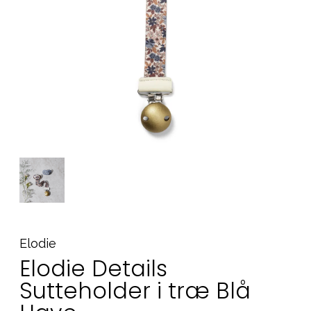
Tilbehør
Reservedele
Kampagner
Tips til gaver
Vores favoritter
Mærker
Sol og svømning
Outlet
Guide
Kontakt os på
Vores butik
Elodie
Elodie Details
Sutteholder i træ Blå