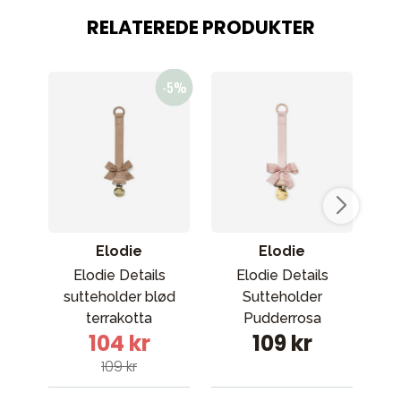
RELATEREDE PRODUKTER
Elodie
Elodie
Elodie Details
Elodie Details
sutteholder blød
Sutteholder
s
terrakotta
Pudderrosa
104 kr
109 kr
109 kr