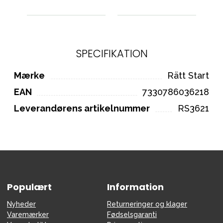
SPECIFIKATION
Mærke
Rätt Start
EAN
7330786036218
Leverandørens artikelnummer
RS3621
Populært
Information
Nyheder
Returneringer og klager
Varemærker
Fødselsgaranti