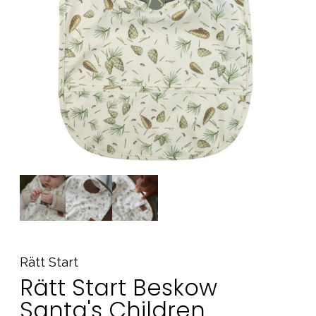
Tilbehør
Reservedele
Kampagner
Tips til gaver
Vores favoritter
Mærker
Sol og svømning
Outlet
Guide
Kontakt os på
Vores butik
Rätt Start
Rätt Start Beskow
Santa's Children