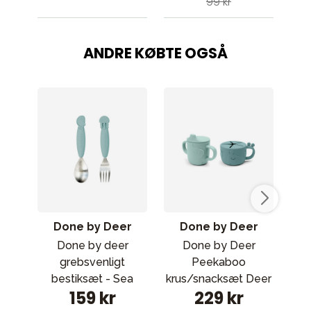
99 kr
ANDRE KØBTE OGSÅ
Done by Deer
Done by Deer
Done by deer
Done by Deer
grebsvenligt
Peekaboo
Buf
bestiksæt - Sea
krus/snacksæt Deer
159 kr
229 kr
friends Blue
friends Blue