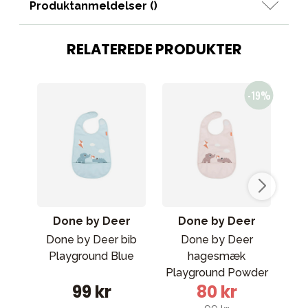
Produktanmeldelser (
)
RELATEREDE PRODUKTER
Done by Deer
Done by Deer
Done by Deer bib
Done by Deer
Playground Blue
hagesmæk
Playground Powder
m
99 kr
80 kr