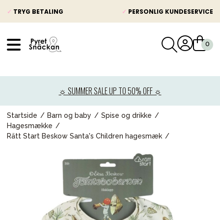
✓
TRYG BETALING
✓
PERSONLIG KUNDESERVICE
VÅRT SORTIMENT
Nyheder
☼ SUMMER SALE UP TO 50% OFF ☼
Barnevogne
Autostole
Startside
Barn og baby
Spise og drikke
Hagesmække
Babypakke
Rätt Start Beskow Santa's Children hagesmæk
Baby
Legetøj og spil
Mor & Far
Møbler & sengetøj