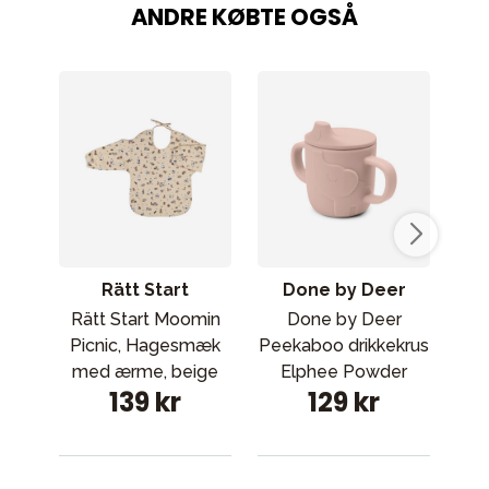
ANDRE KØBTE OGSÅ
Rätt Start
Done by Deer
Rätt Start Moomin
Done by Deer
St
Picnic, Hagesmæk
Peekaboo drikkekrus
med ærme, beige
Elphee Powder
be
139 kr
129 kr