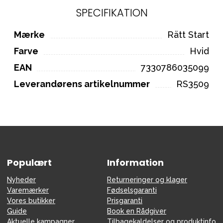
SPECIFIKATION
Mærke
Rätt Start
Farve
Hvid
EAN
7330786035099
Leverandørens artikelnummer
RS3509
Populært
Information
Nyheder
Returneringer og klager
Varemærker
Fødselsgaranti
Vores butikker
Prisgaranti
Guide
Book en Rådgiver
Aktuelle kampagner
Tilbagekaldelser og produktinfo