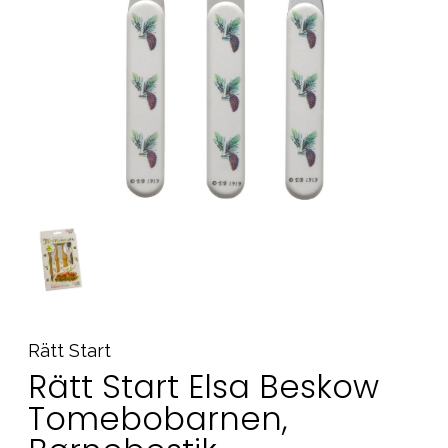
Tilbehør
Reservedele
Kampagner
Tips til gaver
Vores favoritter
Mærker
Sol og svømning
Outlet
Guide
Kontakt os på
Vores butik
Rätt Start
Rätt Start Elsa Beskow
Tomebobarnen,