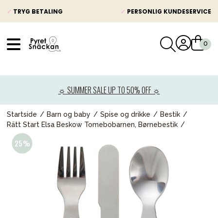
✓
TRYG BETALING
✓
PERSONLIG KUNDESERVICE
VÅRT SORTIMENT
Nyheder
☼ SUMMER SALE UP TO 50% OFF ☼
Barnevogne
Autostole
Startside
Barn og baby
Spise og drikke
Bestik
Rätt Start Elsa Beskow Tomebobarnen, Børnebestik
Babypakke
Baby
Legetøj og spil
Mor & Far
Møbler & sengetøj