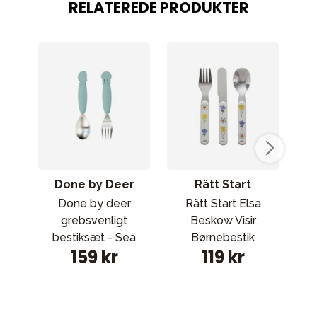
RELATEREDE PRODUKTER
Done by Deer
Rätt Start
Done by deer
Rätt Start Elsa
Rä
grebsvenligt
Beskow Visir
bestiksæt - Sea
Børnebestik
bør
159 kr
119 kr
friends Blue