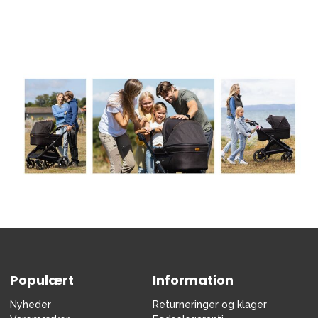
Tilbehør
Reservedele
Kampagner
Tips til gaver
Vores favoritter
Mærker
Sol og svømning
Outlet
Guide
Kontakt os på
Vores butik
Populært
Information
Nyheder
Returneringer og klager