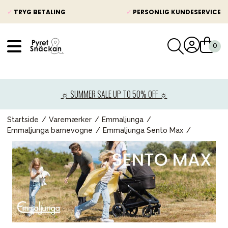
✓
TRYG BETALING
✓
PERSONLIG KUNDESERVICE
VÅRT SORTIMENT
Nyheder
☼ SUMMER SALE UP TO 50% OFF ☼
Barnevogne
Autostole
Startside
Varemærker
Emmaljunga
Emmaljunga barnevogne
Emmaljunga Sento Max
Babypakke
Baby
Legetøj og spil
Mor & Far
Møbler & sengetøj