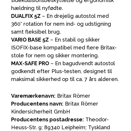
sidekollisionsbeskyttelse og ergonomisk
hældning til nyfødte.
DUALFIX 5Z
– En drejelig autostol med
360° rotation for nem ind- og udstigning
samt fleksibel brug.
VARIO BASE 5Z
– En stabil og sikker
ISOFIX-base kompatibel med flere Britax-
stole for nem og sikker montering.
MAX-SAFE PRO
– En bagudvendt autostol
godkendt efter Plus-testen, designet til
maksimal sikkerhed op til ca. 7 års alderen.
Varemærkenavn:
Britax Römer
Producentens navn:
Britax Römer
Kindersicherheit GmbH
Producentens postadresse:
Theodor-
Heuss-Str. 9; 89340 Leipheim; Tyskland