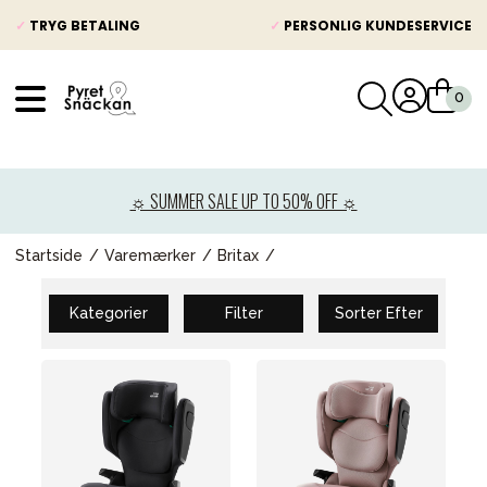
✓
TRYG BETALING
✓
PERSONLIG KUNDESERVICE
VÅRT SORTIMENT
Nyheder
☼ SUMMER SALE UP TO 50% OFF ☼
Barnevogne
Autostole
Startside
Varemærker
Britax
Babypakke
Kategorier
Filter
Sorter Efter
Baby
Legetøj og spil
Mor & Far
Møbler & sengetøj