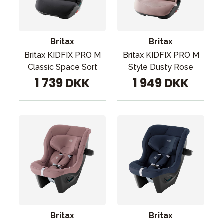
Tilbehør
Reservedele
Kampagner
Britax
Britax
Tips til gaver
Britax KIDFIX PRO M
Britax KIDFIX PRO M
Classic Space Sort
Style Dusty Rose
Vores favoritter
1 739 DKK
1 949 DKK
Mærker
Sol og svømning
Outlet
Guide
Kontakt os på
Vores butik
Britax
Britax