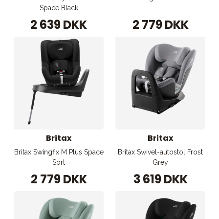
Space Black
2 639 DKK
2 779 DKK
Britax
Britax
Britax Swingfix M Plus Space
Britax Swivel-autostol Frost
Sort
Grey
2 779 DKK
3 619 DKK