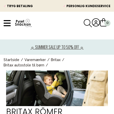
✓
TRYG BETALING
✓
PERSONLIG KUNDESERVICE
VÅRT SORTIMENT
Nyheder
☼ SUMMER SALE UP TO 50% OFF ☼
Barnevogne
Autostole
Startside
Varemærker
Britax
Britax autostole til børn
Babypakke
Baby
Legetøj og spil
Mor & Far
Møbler & sengetøj
BRITAX RÖMER