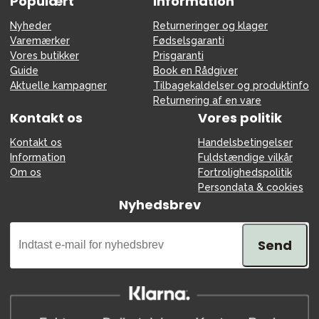
Populært
Information
Nyheder
Returneringer og klager
Varemærker
Fødselsgaranti
Vores butikker
Prisgaranti
Guide
Book en Rådgiver
Aktuelle kampagner
Tilbagekaldelser og produktinfo
Returnering af en vare
Kontakt os
Vores politik
Kontakt os
Handelsbetingelser
Information
Fuldstændige vilkår
Om os
Fortrolighedspolitik
Persondata & cookies
Nyhedsbrev
Send