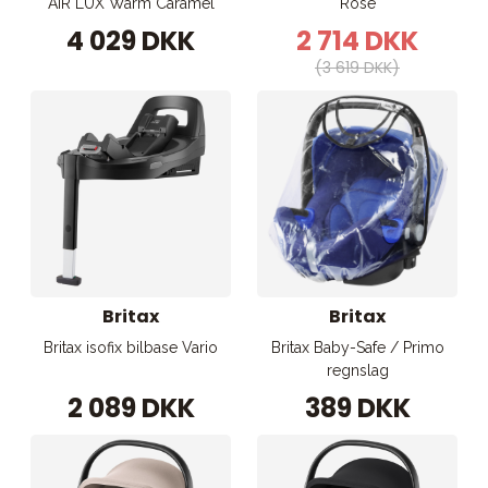
AIR LUX Warm Caramel
Rose
4 029 DKK
2 714 DKK
(3 619 DKK)
Britax
Britax
Britax isofix bilbase Vario
Britax Baby-Safe / Primo
regnslag
2 089 DKK
389 DKK