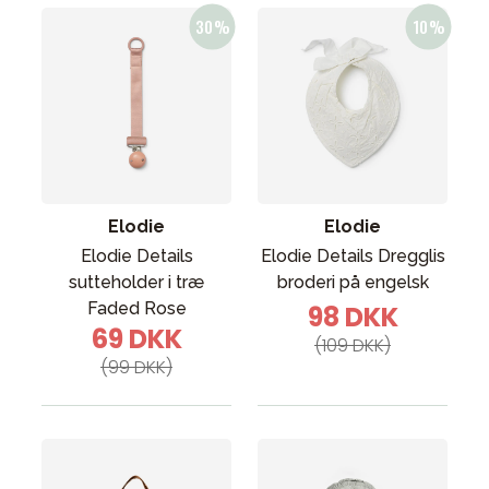
Elodie
Elodie
Elodie Details
Elodie Details Dregglis
sutteholder i træ
broderi på engelsk
Faded Rose
98 DKK
69 DKK
(109 DKK)
(99 DKK)