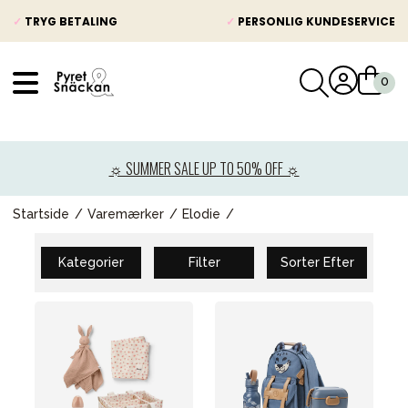
✓
TRYG BETALING
✓
PERSONLIG KUNDESERVICE
VÅRT SORTIMENT
Nyheder
☼ SUMMER SALE UP TO 50% OFF ☼
Barnevogne
Autostole
Startside
Varemærker
Elodie
Babypakke
Kategorier
Filter
Sorter Efter
Baby
Legetøj og spil
Mor & Far
Møbler & sengetøj