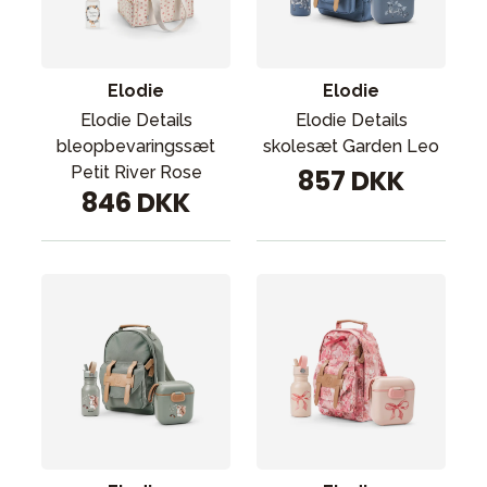
Tilbehør
Reservedele
Kampagner
Elodie
Elodie
Tips til gaver
Elodie Details
Elodie Details
bleopbevaringssæt
skolesæt Garden Leo
Vores favoritter
Petit River Rose
857 DKK
846 DKK
Mærker
Sol og svømning
Outlet
Guide
Kontakt os på
Vores butik