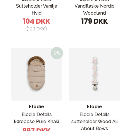
Sutteholder Vanilje
Vandflaske Nordic
Hvid
Woodland
104 DKK
179 DKK
(109 DKK)
Elodie
Elodie
Elodie Details
Elodie Details
kørepose Pure Khaki
sutteholder Wood All
About Bows
997 DKK