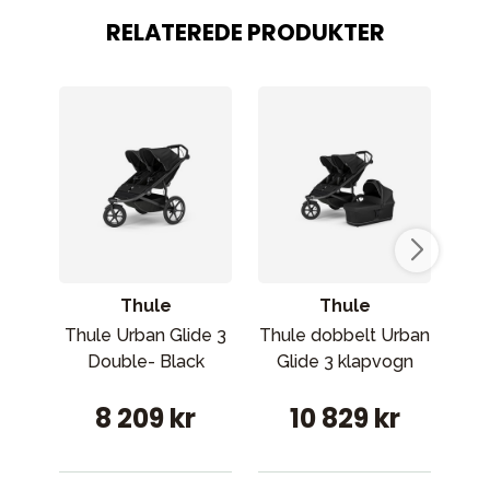
RELATEREDE PRODUKTER
Thule
Thule
Thule Urban Glide 3
Thule dobbelt Urban
Joi
Double- Black
Glide 3 klapvogn
8 209 kr
10 829 kr