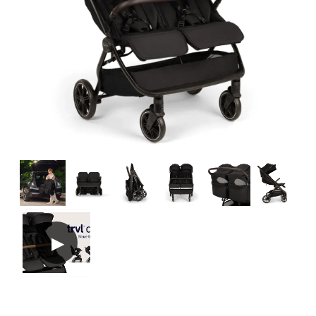
Tilbehør
Reservedele
Kampagner
Tips til gaver
Vores favoritter
Mærker
Sol og svømning
Outlet
Guide
Kontakt os på
Vores butik