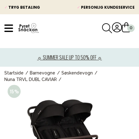
✓
TRYG BETALING
✓
PERSONLIG KUNDESERVICE
VÅRT SORTIMENT
Nyheder
☼ SUMMER SALE UP TO 50% OFF ☼
Barnevogne
Autostole
Startside
Barnevogne
Søskendevogn
Nuna TRVL DUBL CAVIAR
Babypakke
Baby
Legetøj og spil
Mor & Far
Møbler & sengetøj