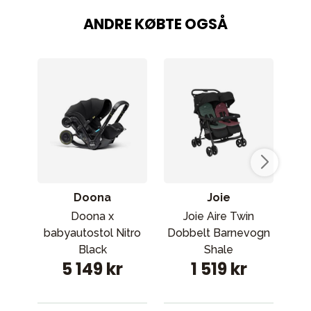
ANDRE KØBTE OGSÅ
Doona
Joie
Doona x
Joie Aire Twin
A
babyautostol Nitro
Dobbelt Barnevogn
Re
Black
Shale
5 149 kr
1 519 kr